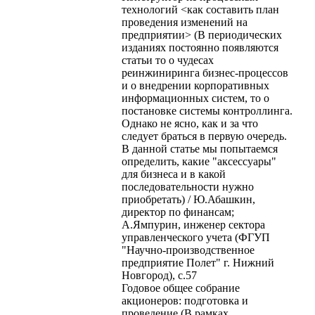
технологий <как составить план
проведения изменений на
предприятии> (В периодических
изданиях постоянно появляются
статьи то о чудесах
реинжиниринга бизнес-процессов
и о внедрении корпоративных
информационных систем, то о
постановке системы контроллинга.
Однако не ясно, как и за что
следует браться в первую очередь.
В данной статье мы попытаемся
определить, какие "аксессуары"
для бизнеса и в какой
последовательности нужно
приобретать) / Ю.Абашкин,
директор по финансам;
А.Ямпурин, инженер сектора
управленческого учета (ФГУП
"Научно-производственное
предприятие Полет" г. Нижний
Новгород), с.57
Годовое общее собрание
акционеров: подготовка и
проведение (В рамках