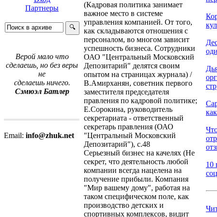
(Кадровая политика занимает
Партнеры
важное место в системе
Ко
управления компанией. От того,
кул
как складываются отношения с
персоналом, во многом зависит
Дес
успешность бизнеса. Сотрудники
оди
Верой мало что
ОАО "Центральный Московский
сделаешь, но без веры
Депозитарий" делятся своим
Дь
не
опытом на страницах журнала) /
ор
сделаешь ничего.
В.Амирханян, советник первого
стр
Сэмюэл Батлер
заместителя председателя
правления по кадровой политике;
Са
Е.Сорокина, руководитель
как
секретариата - ответственный
секретарь правления (ОАО
Что
"Центральный Московский
Email:
info@zhuk.net
от
Депозитарий"), с.48
отз
Серьезный бизнес на качелях (Не
секрет, что деятельность любой
10 
компании всегда нацелена на
соц
получение прибыли. Компания
"Мир вашему дому", работая на
таком специфическом поле, как
производство детских и
Чи
спортивных комплексов, видит