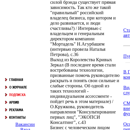
силой брэнда существует прямая
зависимость. Так кто же такой
"правильный" российский
владелец бизнеса, при котором и
дело развивается, и люди
счастливы?) / Интервью с
Ст
владельцем и генеральным
ав
директором компании
"Мортадель" Н.Агурбашем
(интервью провела Наталья
Петрова), с.36
Пу
Выход из Королевства Кривых
Зеркал (В последнее время стали
востребованы технологии,
В П
призванные помочь руководителю
кон
раскрыть и понять свои сильные и
слабые стороны. Об одной из
Ви
таких технологий -
сл
индивидуальном ассессменте -
пойдет речь в этом материале) /
СМ
О.Кружкова, руководитель
вн
направления "Консультирование
фун
первых лиц", "ЭКОПСИ
Консалтинг", с.43
Ос
Вакансии
Бизнес с человеческим лицом
пер
Вход