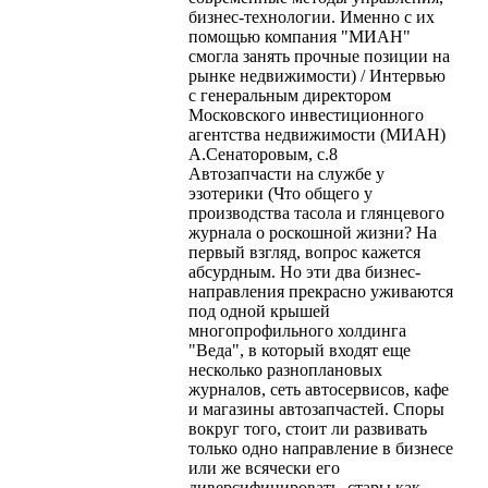
бизнес-технологии. Именно с их
помощью компания "МИАН"
смогла занять прочные позиции на
рынке недвижимости) / Интервью
с генеральным директором
Московского инвестиционного
агентства недвижимости (МИАН)
А.Сенаторовым, с.8
Автозапчасти на службе у
эзотерики (Что общего у
производства тасола и глянцевого
журнала о роскошной жизни? На
первый взгляд, вопрос кажется
абсурдным. Но эти два бизнес-
направления прекрасно уживаются
под одной крышей
многопрофильного холдинга
"Веда", в который входят еще
несколько разноплановых
журналов, сеть автосервисов, кафе
и магазины автозапчастей. Споры
вокруг того, стоит ли развивать
только одно направление в бизнесе
или же всячески его
диверсифицировать, стары как