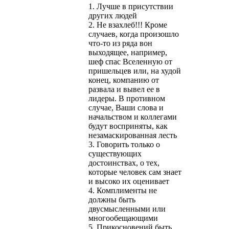
1. Лучше в присутствии
других людей
2. Не взахлеб!!! Кроме
случаев, когда произошло
что-то из ряда вон
выходящее, например,
шеф спас Вселенную от
пришельцев или, на худой
конец, компанию от
развала и вывел ее в
лидеры. В противном
случае, Ваши слова и
начальством и коллегами
будут восприняты, как
незамаскированная лесть
3. Говорить только о
существующих
достоинствах, о тех,
которые человек сам знает
и высоко их оценивает
4. Комплименты не
должны быть
двусмысленными или
многообещающими
5. Прикосновений быть