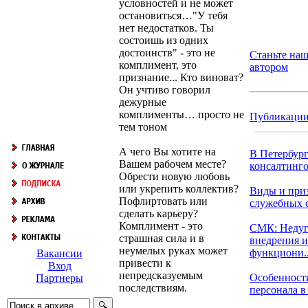
условностей и не может
остановиться…"У тебя
нет недостатков. Ты
состоишь из одних
достоинств" - это не
Станьте на
комплимент, это
автором
признание... Кто виноват?
Он учтиво говорил
дежурные
комплименты… просто не
Публикаци
тем тоном
А чего Вы хотите на
В Петербург
Вашем рабочем месте?
консалтингов
Обрести новую любовь
или укрепить коллектив?
Виды и при
Пофлиртовать или
служебных 
сделать карьеру?
Комплимент - это
СМК: Неду
страшная сила и в
внедрения и
неумелых руках может
функциони..
Вакансии
привести к
Вход
непредсказуемым
Особенност
Партнеры
последствиям.
персонала в 