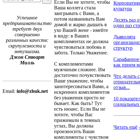
Если Вы не хотите, чтобы
Корпоратив
Ваша коллега стала
культура
заигрывать с Вами, а
Успешное
потом названивать Вам
Десять раз о
предпринимательство
домой и жарко дышать в
один раз стр
требует двух
ухо Вашей жене - имейте
совершенно
в виду: в Ваших
Дьяволята
различных качеств:
комплиментах не должна
организаци
скрупулезности и
чувствоваться любовь и
структур
энтузиазма.
забота. Только Уважение.
Джон Стюарт
Сарафанное
Милль
С комплиментами
как прием ма
мужчинам сложнее. Им
достаточно почувствовать
Что делать с
Ваше уважение, чтобы
отрицатель
заинтересоваться Вами, а
отзыв...
Email:
info@zhuk.net
искренних комплиментов
без уважения просто не
10 показате
бывает. Как быть? Тут
социальных м
есть нюанс. Если Вы не
хотите, чтобы Вас
прижимали в темных
углах, Вы должны
Читать ещё
произносить Ваши
комплименты с чувством