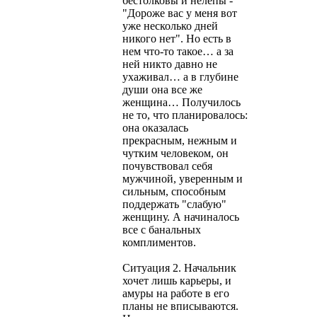
бестолковы и нелепы -
"Дороже вас у меня вот
уже несколько дней
никого нет". Но есть в
нем что-то такое… а за
ней никто давно не
ухаживал… а в глубине
души она все же
женщина… Получилось
не то, что планировалось:
она оказалась
прекрасным, нежным и
чутким человеком, он
почувствовал себя
мужчиной, уверенным и
сильным, способным
поддержать "слабую"
женщину. А начиналось
все с банальных
комплиментов.
Ситуация 2. Начальник
хочет лишь карьеры, и
амуры на работе в его
планы не вписываются.