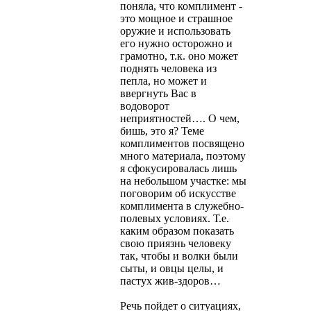
поняла, что комплимент -
это мощное и страшное
оружие и использовать
его нужно осторожно и
грамотно, т.к. оно может
поднять человека из
пепла, но может и
ввергнуть Вас в
водоворот
неприятностей…. О чем,
бишь, это я? Теме
комплиментов посвящено
много материала, поэтому
я сфокусировалась лишь
на небольшом участке: мы
поговорим об искусстве
комплимента в служебно-
полевых условиях. Т.е.
каким образом показать
свою приязнь человеку
так, чтобы и волки были
сыты, и овцы целы, и
пастух жив-здоров…
Речь пойдет о ситуациях,