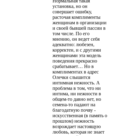
Нормальная такая
установка, но он
совершает ошибку,
расточая комплименты
женщинам в организации
и своей бывшей пассии в
том числе. По его
мнению, он ведет себя
адекватно: любезен,
корректен, и с другими
женщинами эта модель
поведения прекрасно
срабатывает… Но в
комплиментах в адрес
Олечки слышится
интимная нежность. А
проблема в том, что ни
интима, ни нежности в
общем-то давно нет, но
семена-то падают на
благодатную почву -
искусственная (в память о
прошлом) нежность
возрождает настоящую
любовь, которая не знает