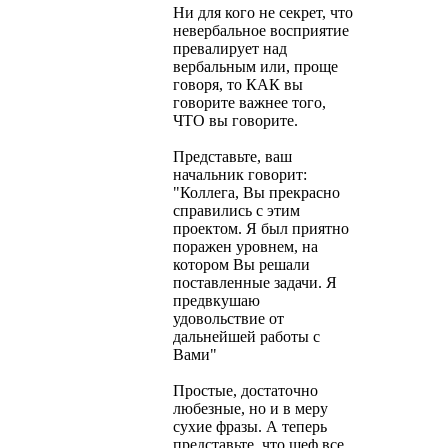
Ни для кого не секрет, что
невербальное восприятие
превалирует над
вербальным или, проще
говоря, то КАК вы
говорите важнее того,
ЧТО вы говорите.
Представьте, ваш
начальник говорит:
"Коллега, Вы прекрасно
справились с этим
проектом. Я был приятно
поражен уровнем, на
котором Вы решали
поставленные задачи. Я
предвкушаю
удовольствие от
дальнейшей работы с
Вами"
Простые, достаточно
любезные, но и в меру
сухие фразы. А теперь
представьте, что шеф все