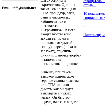
для скромниц и
отрицательн
скромников. Один из
отзыв...
Email:
info@zhuk.net
таких комплектов для
СПА процедур, саун,
10 показател
бань и массажных
социальных ме
кабинетов так и
называется –
«Скромница». В него
входят бюстье (оно
Читать ещё
закрывает грудь и
оставляет открытой
спину), парео (юбка на
завязках), трусики-
бикини, шапочка-тюрбан
и тапочки на
нескользящей подошве.
Клиенту при таком
высоком клиентском
сервисе салона красоты
или СПА не надо
думать, как он будет
выглядеть в чужих
глазах. Он быстро
переодевается и отдает