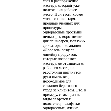
себя в распоряжение
мастеру, который уже
подготовил рабочее
место. При этом, кроме
мягкого инвентаря,
предназначенных для
процедуры –
одноразовые простыни,
пеньюары, воротнички
для пеньюаров, повязки-
фиксаторы - компания
«Лорелея» создала
линейку продуктов,
которые позволяют
мастеру, не отрываясь от
рабочего места, на
расстоянии вытянутой
руки иметь все,
необходимое для
создания бережного
ухода за клиентом. Это, к
примеру, самые разные
виды салфеток и
полотенец – салфетки
одноразовые, мягкие,