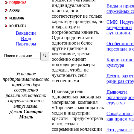
индивидуальность
Виды и приз
клиента, они
служебных с
соответствуют не только
характеру процедуры, но
СМК: Недуг
и характеру и
внедрения и
потребностям клиента.
функциони...
Вакансии
Одни предпочитают
Вход
однотонное и белое,
Особенности
Партнеры
другие цветное и
персонала в о
кокетливое, третьи
особенно оценят
Корпоративн
подходящие размеры
культура
одежды, чтобы не
Успешное
чувствовать себя
Десять раз от
предпринимательство
стесненными.
один раз стру
требует двух
совершенно
Производитель
Дьяволята
различных качеств:
одноразовых расходных
организацио
скрупулезности и
материалов, компания
структур
энтузиазма.
«Лорелея» - законодатель
Джон Стюарт
моды в индустрии
Сарафанное 
Милль
красоты - предусмотрела
как прием мар
и это, создав
современные коллекции
Что делать с