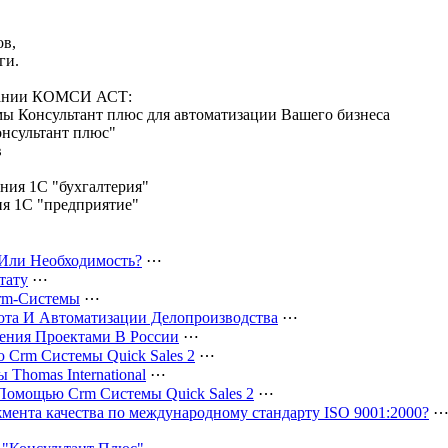
,
ов,
ги.
пании КОМСИ АСТ:
мы Консультант плюс для автоматизации Вашего бизнеса
онсультант плюс"
в
ения 1С "бухгалтерия"
ия 1С "предприятие"
 Или Необходимость?
⋯
тату
⋯
rm-Системы
⋯
та И Автоматизации Делопроизводства
⋯
ения Проектами В России
⋯
Crm Системы Quick Sales 2
⋯
Thomas International
⋯
омощью Crm Системы Quick Sales 2
⋯
мента качества по международному стандарту ISO 9001:2000?