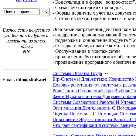
- Консультации в форме "вопрос-ответ"
- Схемы бухгалтерских проводок,
- Формы первичных учетных документ
- Статьи из бухгалтерской прессы и кни
Основные направления действий ком
Бизнес есть искусство
- внедрение справочно-правовой систе
угадывать будущее и
- поддержка и обновление продукта "К
извлекать из этого
- Отладка и обслуживание компьютеро
пользу.
- Обслуживание и монтаж сетей
NN
- продвижение бухгалтерского обеспеч
- продвижение програмного обеспечен
Системы Оплаты Труда
⋯
Erp-Системы Для Аптеки: Излишество
Email:
info@zhuk.net
Деловая репутация: от системы к резуль
Роль Типов Отношений При Выборе C
Зачем Нужны Системы Документооборо
Системы Совместной Работы И Управл
Оптимизация Деятельности С Помощью 
Оценка Персонала С Помощью Системы 
Повышение Эффективности Работы С П
Что дает сертификация системы менедж