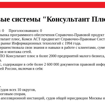
ые системы "Консультант Пл
0) : 0 Проголосовавших: 0
рынка программного обеспечения Справочно-Правовой продукт 
ьтант плюс, Комси АСТ продвигает Справочно-Правовые Систе
а рынке Информационных технологий с 1994 года.
ершенствовала свои знания и навыки в работе с клиентами, суме
в и монтажа сетей.
О Консультант плюс в более 2000 предприятий малого бизнеса,
а.
, содержащие в себе более 2 600 000 документов правовой ин
ей России, включая в себя:
,
удов всех 10 округов,
логовым спорам,
и апелляционной инстанций, судов общей юрисдикции Москвы и 