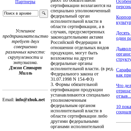
работ по обязательной
Особен
Партнеры
сертификации возлагаются на
персона
специально уполномоченный
федеральный орган
Корпор
исполнительной власти в
культу
области сертификации, а в
Успешное
случаях, предусмотренных
Десять 
предпринимательство
законодательными актами
один ра
требует двух
Российской Федерации в
совершенно
отношении отдельных видов
Дьявол
различных качеств:
продукции, могут быть
органи
скрупулезности и
возложены на другие
структ
энтузиазма.
федеральные органы
Джон Стюарт
исполнительной власти. (в ред.
Сарафа
Милль
Федерального закона от
как при
31.07.1998 N 154-ФЗ)
3. Формы обязательной
Что дел
сертификации продукции
отрица
устанавливаются специально
отзыв..
Email:
info@zhuk.net
уполномоченным
федеральным органом
10 пок
исполнительной власти в
социаль
области сертификации либо
другими федеральными
органами исполнительной