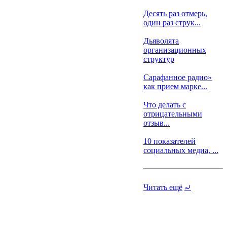
Десять раз отмерь,
один раз струк...
Дьяволята
организационных
структур
Сарафанное радио»
как прием марке...
Что делать с
отрицательными
отзыв...
10 показателей
социальных медиа, ...
Читать ещё
⤾