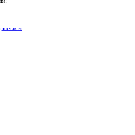
ка;
одписчикам