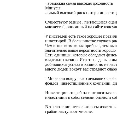
- возможна самая высокая доходность
Минусы:
- самый высокий риск потери инвестиц
Существуют разные , пытающиеся оцени
множеств", описанный на сайте консу
У писателей есть такое хорошее прави
инвестируй. В большинстве случаев рис
Чем выше возможная прибыль, тем выше
значительно выше вероятности хорошо з
Есть единицы, которые обладают феном
владельцы казино. Играть на деньги им
добившихся успеха в казино, но не нас
много людей вокруг вас страдают слабо
- Много ли вокруг вас сделавших своё 
фондов, инвестиционных компаний, ди
Инвестиции это работа и относиться к
инвестиции в собственный бизнес и со
В заключении несколько всем известн
грабли наступают многие.