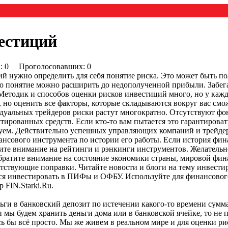
естиций
0) : 0 Проголосовавших: 0
ий нужно определить для себя понятие риска. Это может быть п
 это понятие можно расширить до недополученной прибыли. Забега
Методик и способов оценки рисков инвестиций много, но у кажд
но оценить все факторы, которые складываются вокруг вас смо
видуальных трейдеров риски растут многократно. Отсутствуют ф
ированных средств. Если кто-то вам пытается это гарантироват
уем. Действительно успешных управляющих компаний и трейде
ансового инструмента по истории его работы. Если история фина
атите внимание на рейтинги и рэнкинги инструментов. Желатель
Обратите внимание на состояние экономики страны, мировой фин
етствующие поправки. Читайте новости и блоги на тему инвести
тся инвестировать в ПИФы и ОФБУ. Используйте для финансовог
 FIN.Starki.Ru.
ги в банковский депозит по истечении какого-то времени сумм
и мы будем хранить деньги дома или в банковской ячейке, то не
сь бы всё просто. Мы же живем в реальном мире и для оценки ри