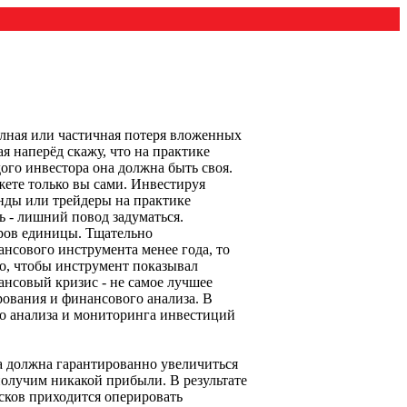
олная или частичная потеря вложенных
я наперёд скажу, что на практике
ого инвестора она должна быть своя.
жете только вы сами. Инвестируя
онды или трейдеры на практике
ь - лишний повод задуматься.
ров единицы. Тщательно
нсового инструмента менее года, то
но, чтобы инструмент показывал
ансовый кризис - не самое лучшее
рования и финансового анализа. В
о анализа и мониторинга инвестиций
а должна гарантированно увеличиться
 получим никакой прибыли. В результате
сков приходится оперировать