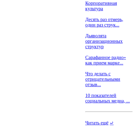
Корпоративная
культура
Десять раз отмерь,
один раз струк...
Дьяволята
организационных
структур
Сарафанное радио»
как прием марке...
Что делать с
отрицательными
отзыв...
10 показателей
социальных медиа, ...
Читать ещё
⤾