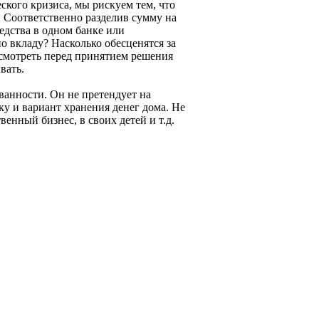
кого кризиса, мы рискуем тем, что
й. Соответственно разделив сумму на
едства в одном банке или
о вкладу? Насколько обесценятся за
ссмотреть перед принятием решения
вать.
анности. Он не претендует на
у и вариант хранения денег дома. Не
венный бизнес, в своих детей и т.д.