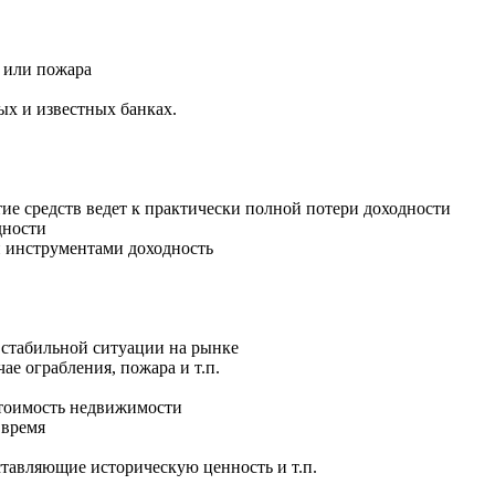
я или пожара
ых и известных банках.
тие средств ведет к практически полной потери доходности
дности
и инструментами доходность
е стабильной ситуации на рынке
чае ограбления, пожара и т.п.
стоимость недвижимости
 время
ставляющие историческую ценность и т.п.