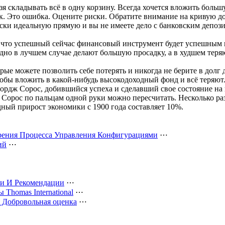
я складывать всё в одну корзину. Всегда хочется вложить боль
к. Это ошибка. Оцените риски. Обратите внимание на кривую до
ески идеальную прямую и вы не имеете дело с банковским депози
, что успешный сейчас финансовый инструмент будет успешным 
но в лучшем случае делают большую просадку, а в худшем теря
торые можете позволить себе потерять и никогда не берите в дол
тобы вложить в какой-нибудь высокодоходный фонд и всё теряют
ордж Сорос, добившийся успеха и сделавший свое состояние на 
к Сорос по пальцам одной руки можно пересчитать. Несколько раз
дный прирост экономики с 1900 года составляет 10%.
рения Процесса Управления Конфигурациями
⋯
ий
⋯
ии И Рекомендации
⋯
Thomas International
⋯
. Добровольная оценка
⋯