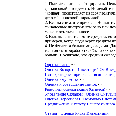
1. Пытайтесь диверсифицировать. Нельз
финансовый инструмент. Не делайте та
"кривая" представляет из себя практич
дело с финансовой пирамидой.
2. Всегда снимайте прибыль. Не ждите
финансовые инструменты рано или позд
можете остаться в плюсе.
3. Вкладывайте только те средства, ко
примеров, когда люди берут кредиты ч
4. Не бегите за большими доходами. Дж
если он смог заработать 30%. Таких ка
больше. Посчитано, что средний ежего
Оценка Риска
⋯
Оценка Возврата Инвестиций От Внед
Пять критериев привлечения инвестиц
Оценка имущества
⋯
Оценка и совершение сделок
⋯
Рыночная оценка акций (бизнеса)
⋯
Управление Складом - Оценка Ситуац
Оценка Персонала С Помощью Системы 
Продвижение к успеху Вашего бизнеса
Статьи - Оценка Риска Инвестиций