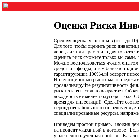
Оценка Риска Инв
Средняя оценка участников (от 1 до 1
Для того чтобы оценить риск инвестиц
денег, сил или времени, а для кого-то
оценить риск сможете только вы сами. 
Можно воспользоваться чужим опытом, 
средства в фонды, а тем более в инди
гарантирующие 100%-ый возврат инвест
Инвестиционный рынок мало предсказ
проанализируйте результативность фин
риск потерять сильно возрастает. Обр
доходность не менее полугода - года. 
время для инвестиций. Сделайте соотв
период нестабильности не рекомендуе
специализированные ресурсы, например
Приведём простой пример. Вложив день
на процент указанный в договоре . Есл
у нас недополученная прибыль. Казало