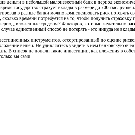
в деньги в небольшой малоизвестный банк в период экономичес
 время государство страхует вклады в размере до 700 тыс. рубле
естировав в разные банки можно компенсировать риск потерять ср
 сколько времени потребуется на то, чтобы получить страховку п
период, вложенные средства? Факторов, которые желательно ра
 случае единственный способ не потерять - это никуда не вклады
вестиционных инструментов, отсортированный по оценке рисков
оложение вещей. Не удивляйтесь увидеть в нем банковскую ячейк
ать. В список не попали такие инвестиции, как вложения в собст
только вы сами.