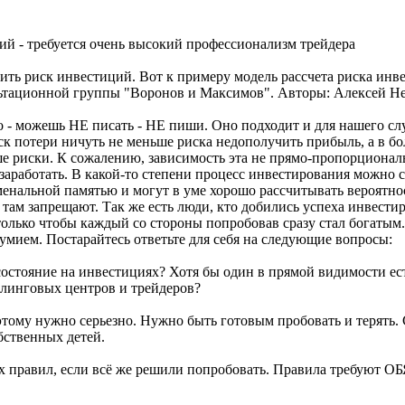
ий - требуется очень высокий профессионализм трейдера
ть риск инвестиций. Вот к примеру модель рассчета риска инв
льтационной группы "Воронов и Максимов". Авторы: Алексей Н
ло - можешь НЕ писать - НЕ пиши. Оно подходит и для нашего с
к потери ничуть не меньше риска недополучить прибыль, а в бо
 риски. К сожалению, зависимость эта не прямо-пропорциональн
аработать. В какой-то степени процесс инвестирования можно ср
енальной памятью и могут в уме хорошо рассчитывать вероятно
 там запрещают. Так же есть люди, кто добились успеха инвести
только чтобы каждый со стороны попробовав сразу стал богатым.
умием. Постарайтесь ответьте для себя на следующие вопросы:
состояние на инвестициях? Хотя бы один в прямой видимости ес
линговых центров и трейдеров?
 этому нужно серьезно. Нужно быть готовым пробовать и терять
бственных детей.
ых правил, если всё же решили попробовать. Правила требуют