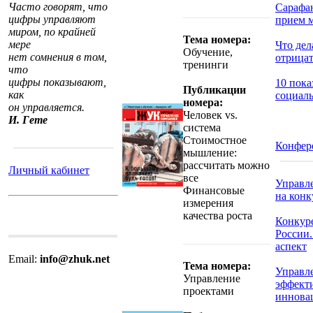
Часто говорят, что
Сарафан
цифры управляют
прием м
миром, по крайней
Тема номера:
мере
Что дел
Обучение,
нет сомнения в том,
отрицат
тренинги
что
цифры показывают,
10 пока
Публикации
как
социаль
номера:
он управляется.
Человек vs.
И. Гете
система
Стоимостное
Конфер
мышление:
рассчитать можно
Личный кабинет
все
Управл
Финансовые
на кон
измерения
качества роста
Конкур
России
аспект
Email:
info@zhuk.net
Тема номера:
Управл
Управление
эффекти
проектами
иннова