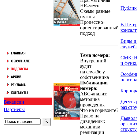
Прагматичная
HR-мечта
Публик
Схемы разные
нужны...
Процессно-
В Петер
ориентированный
консалт
подход
Виды и
служеб
Тема номера:
СМК: Н
Внутренний
и функц
аудит
на службе у
Особен
собственника
персонал
Публикации
номера:
Корпора
АВС-анализ:
методика
Десять 
Вакансии
проведения
раз стру
Партнеры
Что на горизонте?
Право на
Дьявол
дивиденды:
органи
механизм
структу
реализации