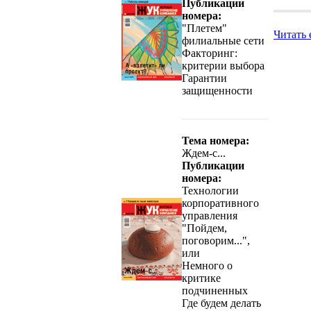
Публикации
номера:
"Плетем"
Читать 
филиальные сети
Факторинг:
критерии выбора
Гарантии
защищенности
Тема номера:
Ждем-с...
Публикации
номера:
Технологии
корпоративного
управления
"Пойдем,
поговорим...",
или
Немного о
критике
подчиненных
Где будем делать