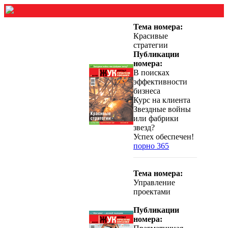
Тема номера:
Красивые
стратегии
Публикации
номера:
В поисках
эффективности
бизнеса
Курс на клиента
Звездные войны
или фабрики
звезд?
Успех обеспечен!
порно 365
Тема номера:
Управление
проектами
Публикации
номера: