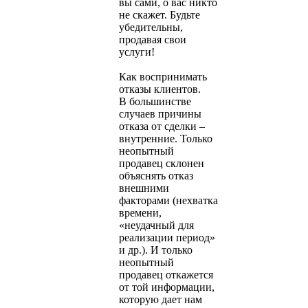
вы сами, о вас никто
не скажет. Будьте
убедительны,
продавая свои
услуги!
Как воспринимать
отказы клиентов.
В большинстве
случаев причины
отказа от сделки –
внутренние. Только
неопытный
продавец склонен
объяснять отказ
внешними
факторами (нехватка
времени,
«неудачный для
реализации период»
и др.). И только
неопытный
продавец откажется
от той информации,
которую дает нам