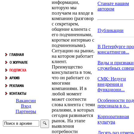
информации,
Станьте нашим
которую мы
автором
получаем на входе в
компанию (разговор
с секретарем,
общение клиента с
Публикации
его подчиненными,
короткое интервью с
подчиненными).
В Петербурге пр
Ситуацию на рынке,
консалтингов...
на котором работает
клиент.
Виды и признаки
Преимущество
служебных сове
консультанта в том,
что он работает со
СМК: Недуги
многими
внедрения и
компаниями. И в
функциони...
любой момент
может соотнести
Особенности под
Вакансии
слова клиента с теми
персонала в о...
Вход
реалиями, в которых
Партнеры
сегодня развивается
Корпоративная
рынок. На этапе
культура
выявления
потребности
Десять раз отмерь