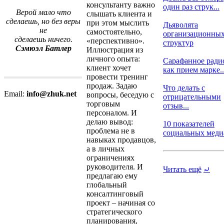
консультанту важно
один раз струк...
Верой мало что
слышать клиента и
сделаешь, но без веры
при этом мыслить
Дьяволята
не
самостоятельно,
организационны
сделаешь ничего.
«перспективно».
структур
Сэмюэл Батлер
Иллюстрация из
личного опыта:
Сарафанное ради
клиент хочет
как прием марке..
провести тренинг
продаж. Задаю
Что делать с
Email:
info@zhuk.net
вопросы, беседую с
отрицательными
торговым
отзыв...
персоналом. И
делаю вывод:
10 показателей
проблема не в
социальных медиа,
навыках продавцов,
а в личных
ограничениях
руководителя. И
Читать ещё
⤾
предлагаю ему
глобальный
консалтинговый
проект – начиная со
стратегического
планирования,