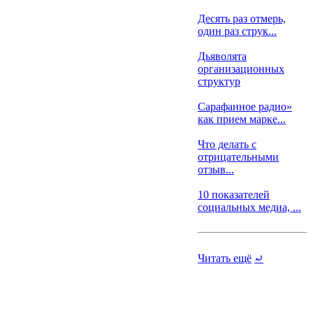
Десять раз отмерь,
один раз струк...
Дьяволята
организационных
структур
Сарафанное радио»
как прием марке...
Что делать с
отрицательными
отзыв...
10 показателей
социальных медиа, ...
Читать ещё
⤾