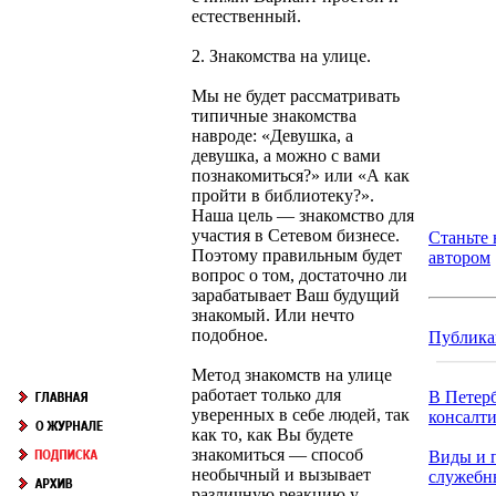
естественный.
2. Знакомства на улице.
Мы не будет рассматривать
типичные знакомства
навроде: «Девушка, а
девушка, а можно с вами
познакомиться?» или «А как
пройти в библиотеку?».
Наша цель — знакомство для
участия в Сетевом бизнесе.
Станьте
Поэтому правильным будет
автором
вопрос о том, достаточно ли
зарабатывает Ваш будущий
знакомый. Или нечто
подобное.
Публика
Метод знакомств на улице
работает только для
В Петер
уверенных в себе людей, так
консалти
как то, как Вы будете
знакомиться — способ
Виды и 
необычный и вызывает
служебн
различную реакцию у