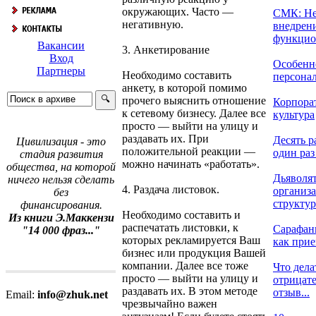
окружающих. Часто —
СМК: Не
негативную.
внедрен
функцион
Вакансии
3. Анкетирование
Вход
Особенн
Партнеры
Необходимо составить
персонала
анкету, в которой помимо
прочего выяснить отношение
Корпора
к сетевому бизнесу. Далее все
культура
просто — выйти на улицу и
раздавать их. При
Десять р
Цивилизация - это
положительной реакции —
один раз 
стадия развития
можно начинать «работать».
общества, на которой
Дьяволя
ничего нельзя сделать
4. Раздача листовок.
организ
без
структур
финансирования.
Необходимо составить и
Из книги Э.Маккензи
распечатать листовки, к
Сарафан
"14 000 фраз..."
которых рекламируется Ваш
как прие
бизнес или продукция Вашей
компании. Далее все тоже
Что дела
просто — выйти на улицу и
отрицат
раздавать их. В этом методе
отзыв...
Email:
info@zhuk.net
чрезвычайно важен