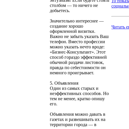
энтузиазм! Если будете стоять
10 показ
столбом — то ничего не
социальн
добьетесь.
Значительно интереснее —
создание хорошо
Читать 
оформленной визитки.
Важно не забыть указать Ваш
телефон. Вместо профессии
можно указать нечто вроде:
«Бизнес-Консультант». Этот
способ гораздо эффективней
обычной раздачи листовок,
правда по себестоимости он
немного проигрывает.
5. Объявления
Один из самых старых и
неэффективных способов. Но
тем не менее, кратко опишу
его.
Объявления можно давать в
газетах и развешивать их на
территории города — в