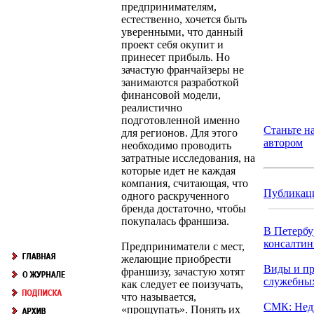
предпринимателям,
естественно, хочется быть
уверенными, что данный
проект себя окупит и
принесет прибыль. Но
зачастую франчайзеры не
занимаются разработкой
финансовой модели,
реалистично
подготовленной именно
Станьте 
для регионов. Для этого
автором
необходимо проводить
затратные исследования, на
которые идет не каждая
компания, считающая, что
Публикац
одного раскрученного
бренда достаточно, чтобы
покупалась франшиза.
В Петербу
консалтинг
Предприниматели с мест,
желающие приобрести
Виды и п
франшизу, зачастую хотят
служебны
как следует ее поизучать,
что называется,
СМК: Нед
«прощупать». Понять их