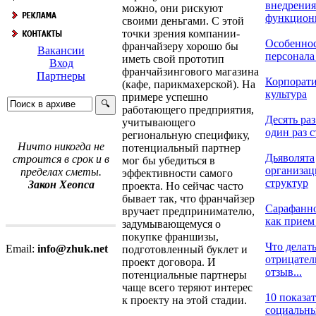
внедрения
можно, они рискуют
функциони
своими деньгами. С этой
точки зрения компании-
Особеннос
франчайзеру хорошо бы
Вакансии
персонала 
иметь свой прототип
Вход
франчайзингового магазина
Партнеры
Корпорат
(кафе, парикмахерской). На
культура
примере успешно
работающего предприятия,
Десять раз
учитывающего
один раз с
региональную специфику,
Ничто никогда не
потенциальный партнер
Дьяволята
строится в срок и в
мог бы убедиться в
организа
пределах сметы.
эффективности самого
структур
Закон Хеопса
проекта. Но сейчас часто
бывает так, что франчайзер
Сарафанно
вручает предпринимателю,
как прием 
задумывающемуся о
покупке франшизы,
Что делать
Email:
info@zhuk.net
подготовленный буклет и
отрицате
проект договора. И
отзыв...
потенциальные партнеры
чаще всего теряют интерес
10 показа
к проекту на этой стадии.
социальных