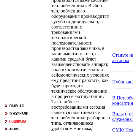
производятся даже бассейн-
теплообменники. Выбор
теплообменного
оборудования производится
сугубо индивидуально, в
соответствии с
требованиями
технологической
последовательности
производства заказчика, в
зависимости от того, с
Станьте 
какими средами будет
автором
взаимодействовать аппарат,
в каких климатических и
сейсмологических условиях
ему предстоит работать, как
Публикац
будет проходить
техническое обслуживание
в процессе эксплуатации.
В Петербу
Так наиболее
консалтин
востребованными сегодня
являются пластинчатые
Виды и п
теплообменники разборного
служебны
типа, отличающиеся
удобством монтажа,
СМК: Нед