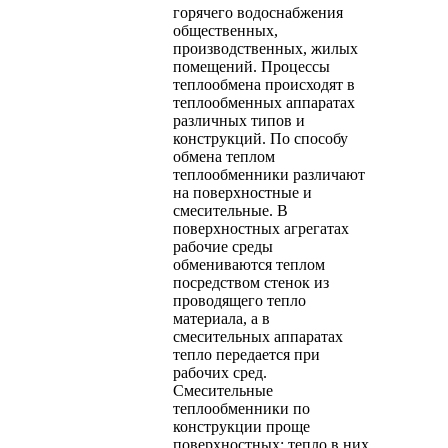
горячего водоснабжения
общественных,
производственных, жилых
помещений. Процессы
теплообмена происходят в
теплообменных аппаратах
различных типов и
конструкций. По способу
обмена теплом
теплообменники различают
на поверхностные и
смесительные. В
поверхностных агрегатах
рабочие среды
обмениваются теплом
посредством стенок из
проводящего тепло
материала, а в
смесительных аппаратах
тепло передается при
рабочих сред.
Смесительные
теплообменники по
конструкции проще
поверхностных: тепло в них