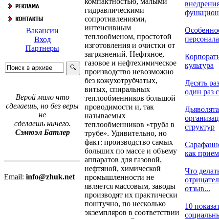
компактностью, малыми
внедрения
гидравлическими
функциони
сопротивлениями,
интенсивным
Особенно
Вакансии
теплообменом, простотой
персонала 
Вход
изготовления и очистки от
Партнеры
загрязнений. Нефтяное,
Корпорат
газовое и нефтехимическое
культура
производство невозможно
без кожухотрубчатых,
Десять раз
витых, спиральных
один раз с
Верой мало что
теплообменников большой
сделаешь, но без веры
проводимости и, так
Дьяволята
не
называемых
организа
сделаешь ничего.
теплообменников «труба в
структур
Сэмюэл Батлер
трубе». Удивительно, но
факт: производство самых
Сарафанн
больших по массе и объему
как прием 
аппаратов для газовой,
нефтяной, химической
Что делать
Email:
info@zhuk.net
промышленности не
отрицате
является массовым, заводы
отзыв...
производят их практически
поштучно, по несколько
10 показа
экземпляров в соответствии
социальны