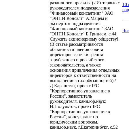
различного профиля.) / Интервью с
10 
руководителем подразделения
соц
"Финансовый консалтинг" ЗАО
"ЭНПИ Консалт" А.Мацем и
экспертом подразделения
"Финансовый консалтинг" ЗАО
Чи
"ЭНПИ Консалт" Б.Грицаем, с.44
Служить акционерному обществу!
(В статье рассматриваются
обязанности членов совета
директоров с точки зрения
зарубежного и российского
законодательства, а также
основания привлечения отдельных
директоров к ответственности на
выполнение этих обязанностей) /
Д.Карапетян, проект IFC
"Корпоративное управление в
России", заместитель
руководителя, канд.юр.наук;
И.Полуяхтов, проект IFC
"Корпоративное управление в
России", консультант по
юридическим вопросам,
канд.юр.наук, г.Екатеринбург, с.52