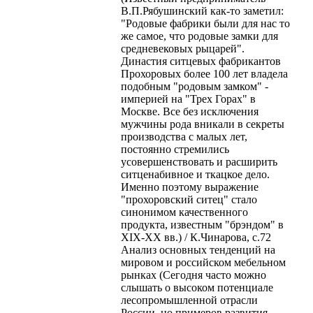
В.П.Рябушинский как-то заметил:
"Родовые фабрики были для нас то
же самое, что родовые замки для
средневековых рыцарей".
Династия ситцевых фабрикантов
Прохоровых более 100 лет владела
подобным "родовым замком" -
империей на "Трех Горах" в
Москве. Все без исключения
мужчины рода вникали в секреты
производства с малых лет,
постоянно стремились
усовершенствовать и расширить
ситценабивное и ткацкое дело.
Именно поэтому выражение
"прохоровский ситец" стало
синонимом качественного
продукта, известным "брэндом" в
XIX-XX вв.) / К.Чинарова, с.72
Анализ основных тенденций на
мировом и российском мебельном
рынках (Сегодня часто можно
слышать о высоком потенциале
лесопромышленной отрасли
России, но примеров развития