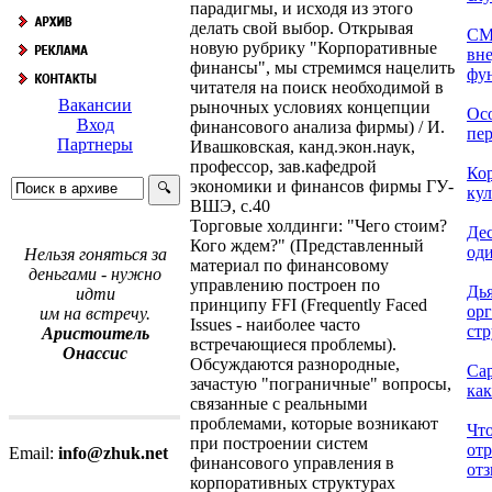
парадигмы, и исходя из этого
делать свой выбор. Открывая
СМ
новую рубрику "Корпоративные
вн
финансы", мы стремимся нацелить
фун
читателя на поиск необходимой в
Вакансии
рыночных условиях концепции
Ос
Вход
финансового анализа фирмы) / И.
пер
Партнеры
Ивашковская, канд.экон.наук,
профессор, зав.кафедрой
Ко
экономики и финансов фирмы ГУ-
кул
ВШЭ, с.40
Торговые холдинги: "Чего стоим?
Дес
Кого ждем?" (Представленный
оди
Нельзя гоняться за
материал по финансовому
деньгами - нужно
управлению построен по
Дь
идти
принципу FFI (Frequently Faced
ор
им на встречу.
Issues - наиболее часто
стр
Аристоитель
встречающиеся проблемы).
Онассис
Обсуждаются разнородные,
Са
зачастую "пограничные" вопросы,
как
связанные с реальными
проблемами, которые возникают
Что
при построении систем
от
Email:
info@zhuk.net
финансового управления в
отз
корпоративных структурах