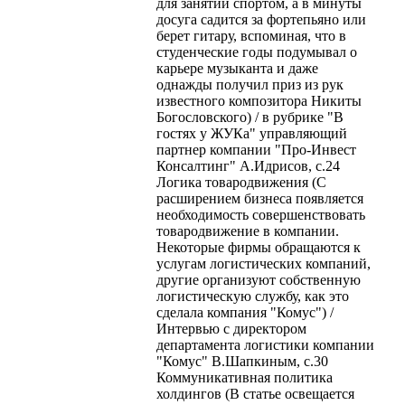
для занятий спортом, а в минуты
досуга садится за фортепьяно или
берет гитару, вспоминая, что в
студенческие годы подумывал о
карьере музыканта и даже
однажды получил приз из рук
известного композитора Никиты
Богословского) / в рубрике "В
гостях у ЖУКа" управляющий
партнер компании "Про-Инвест
Консалтинг" А.Идрисов, с.24
Логика товародвижения (С
расширением бизнеса появляется
необходимость совершенствовать
товародвижение в компании.
Некоторые фирмы обращаются к
услугам логистических компаний,
другие организуют собственную
логистическую службу, как это
сделала компания "Комус") /
Интервью с директором
департамента логистики компании
"Комус" В.Шапкиным, с.30
Коммуникативная политика
холдингов (В статье освещается