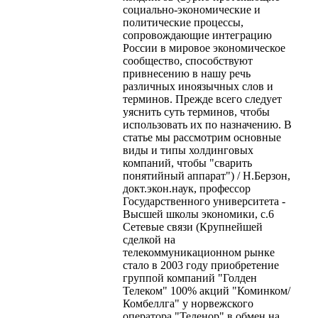
социально-экономические и
политические процессы,
сопровождающие интеграцию
России в мировое экономическое
сообщество, способствуют
привнесению в нашу речь
различных иноязычных слов и
терминов. Прежде всего следует
уяснить суть терминов, чтобы
использовать их по назначению. В
статье мы рассмотрим основные
виды и типы холдинговых
компаний, чтобы "сварить
понятийный аппарат") / Н.Берзон,
докт.экон.наук, профессор
Государственного университета -
Высшей школы экономики, с.6
Сетевые связи (Крупнейшей
сделкой на
телекоммуникационном рынке
стало в 2003 году приобретение
группой компаний "Голден
Телеком" 100% акций "Коминком/
Комбеллга" у норвежского
оператора "Теленор" в обмен на