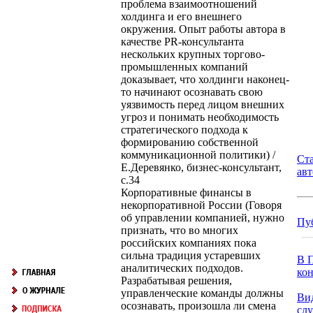
проблема взаимоотношений
холдинга и его внешнего
окружения. Опыт работы автора в
качестве PR-консультанта
нескольких крупных торгово-
промышленных компаний
доказывает, что холдинги наконец-
то начинают осознавать свою
уязвимость перед лицом внешних
угроз и понимать необходимость
стратегического подхода к
формированию собственной
коммуникационной политики) /
Ст
Е.Деревянко, бизнес-консультант,
ав
с.34
Корпоративные финансы в
некорпоративной России (Говоря
об управлении компанией, нужно
Пу
признать, что во многих
российских компаниях пока
сильна традиция устаревших
В П
аналитических подходов.
кон
Разрабатывая решения,
управленческие команды должны
Ви
осознавать, произошла ли смена
сл