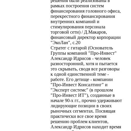
решения были реализованы в
рамках построения систем
финансирования головного офиса,
перекрестного финансирования
внутренних компаний и
стимулирования персонала
торговой сети) / Д.Макаров,
финансовый директор корпорации
"ЭкоЛан", с.20
Стратег с гитарой (Основатель
Группы компаний "Про-Инвест"
Александр Идрисов - человек
разносторонний, хотя и пытается
это скрывать, сводя все разговоры
к одной единственной теме -
работе. Его детище - компании
"Про-Инвест Консалтинг" и
"Эксперт системс" (в прошлом
"Про-Инвест ИТ"), созданные в
начале 90-х гг., прочно удерживают
лидирующие позиции в своих
рыночных сегментах. Посвящая
практически все свое время
решению проблем клиентов,
Александр Идрисов находит время