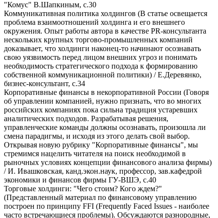
"Комус" В.Шапкиным, с.30
Коммуникативная политика холдингов (В статье освещается
проблема взаимоотношений холдинга и его внешнего
окружения. Опыт работы автора в качестве PR-консультанта
нескольких крупных торгово-промышленных компаний
доказывает, что холдинги наконец-то начинают осознавать
свою уязвимость перед лицом внешних угроз и понимать
необходимость стратегического подхода к формированию
собственной коммуникационной политики) / Е.Деревянко,
бизнес-консультант, с.34
Корпоративные финансы в некорпоративной России (Говоря
об управлении компанией, нужно признать, что во многих
российских компаниях пока сильна традиция устаревших
аналитических подходов. Разрабатывая решения,
управленческие команды должны осознавать, произошла ли
смена парадигмы, и исходя из этого делать свой выбор.
Открывая новую рубрику "Корпоративные финансы", мы
стремимся нацелить читателя на поиск необходимой в
рыночных условиях концепции финансового анализа фирмы)
/ И. Ивашковская, канд.экон.наук, профессор, зав.кафедрой
экономики и финансов фирмы ГУ-ВШЭ, с.40
Торговые холдинги: "Чего стоим? Кого ждем?"
(Представленный материал по финансовому управлению
построен по принципу FFI (Frequently Faced Issues - наиболее
часто встречающиеся проблемы). Обсуждаются разнородные,