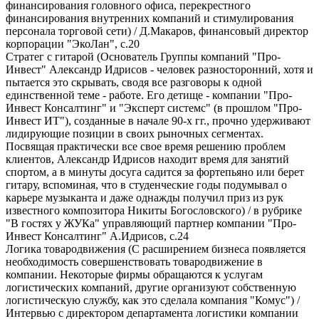
финансирования головного офиса, перекрестного
финансирования внутренних компаний и стимулирования
персонала торговой сети) / Д.Макаров, финансовый директор
корпорации "ЭкоЛан", с.20
Стратег с гитарой (Основатель Группы компаний "Про-
Инвест" Александр Идрисов - человек разносторонний, хотя и
пытается это скрывать, сводя все разговоры к одной
единственной теме - работе. Его детище - компании "Про-
Инвест Консалтинг" и "Эксперт системс" (в прошлом "Про-
Инвест ИТ"), созданные в начале 90-х гг., прочно удерживают
лидирующие позиции в своих рыночных сегментах.
Посвящая практически все свое время решению проблем
клиентов, Александр Идрисов находит время для занятий
спортом, а в минуты досуга садится за фортепьяно или берет
гитару, вспоминая, что в студенческие годы подумывал о
карьере музыканта и даже однажды получил приз из рук
известного композитора Никиты Богословского) / в рубрике
"В гостях у ЖУКа" управляющий партнер компании "Про-
Инвест Консалтинг" А.Идрисов, с.24
Логика товародвижения (С расширением бизнеса появляется
необходимость совершенствовать товародвижение в
компании. Некоторые фирмы обращаются к услугам
логистических компаний, другие организуют собственную
логистическую службу, как это сделала компания "Комус") /
Интервью с директором департамента логистики компании