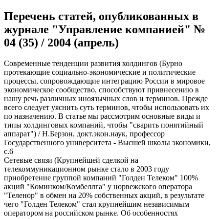
Перечень статей, опубликованных в
журнале "Управление компанией" №
04 (35) / 2004 (апрель)
Современные тенденции развития холдингов (Бурно
протекающие социально-экономические и политические
процессы, сопровождающие интеграцию России в мировое
экономическое сообщество, способствуют привнесению в
нашу речь различных иноязычных слов и терминов. Прежде
всего следует уяснить суть терминов, чтобы использовать их
по назначению. В статье мы рассмотрим основные виды и
типы холдинговых компаний, чтобы "сварить понятийный
аппарат") / Н.Берзон, докт.экон.наук, профессор
Государственного университета - Высшей школы экономики,
с.6
Сетевые связи (Крупнейшей сделкой на
телекоммуникационном рынке стало в 2003 году
приобретение группой компаний "Голден Телеком" 100%
акций "Коминком/Комбеллга" у норвежского оператора
"Теленор" в обмен на 20% собственных акций, в результате
чего "Голден Телеком" стал крупнейшим независимым
оператором на российском рынке. Об особенностях