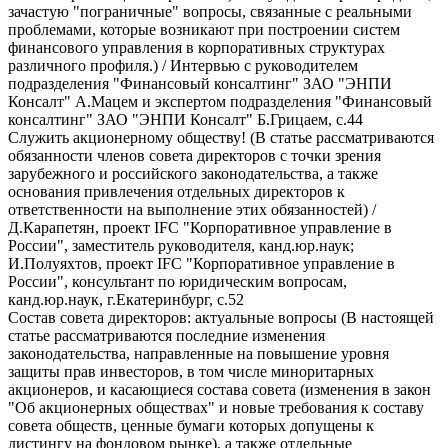
зачастую "пограничные" вопросы, связанные с реальными
проблемами, которые возникают при построении систем
финансового управления в корпоративных структурах
различного профиля.) / Интервью с руководителем
подразделения "Финансовый консалтинг" ЗАО "ЭНПИ
Консалт" А.Мацем и экспертом подразделения "Финансовый
консалтинг" ЗАО "ЭНПИ Консалт" Б.Грицаем, с.44
Служить акционерному обществу! (В статье рассматриваются
обязанности членов совета директоров с точки зрения
зарубежного и российского законодательства, а также
основания привлечения отдельных директоров к
ответственности на выполнение этих обязанностей) /
Д.Карапетян, проект IFC "Корпоративное управление в
России", заместитель руководителя, канд.юр.наук;
И.Полуяхтов, проект IFC "Корпоративное управление в
России", консультант по юридическим вопросам,
канд.юр.наук, г.Екатеринбург, с.52
Состав совета директоров: актуальные вопросы (В настоящей
статье рассматриваются последние изменения
законодательства, направленные на повышение уровня
защиты прав инвесторов, в том числе миноритарных
акционеров, и касающиеся состава совета (изменения в закон
"Об акционерных обществах" и новые требования к составу
совета обществ, ценные бумаги которых допущены к
листингу на фондовом рынке), а также отдельные