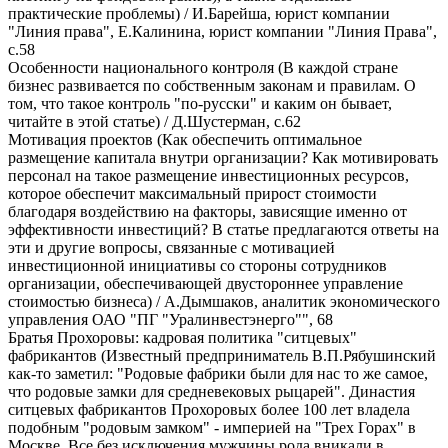
практические проблемы) / И.Барейша, юрист компании
"Линия права", Е.Калинина, юрист компании "Линия Права",
с.58
Особенности национального контроля (В каждой стране
бизнес развивается по собственным законам и правилам. О
том, что такое контроль "по-русски" и каким он бывает,
читайте в этой статье) / Д.Шустерман, с.62
Мотивация проектов (Как обеспечить оптимальное
размещение капитала внутри организации? Как мотивировать
персонал на такое размещение инвестиционных ресурсов,
которое обеспечит максимальный прирост стоимости
благодаря воздействию на факторы, зависящие именно от
эффективности инвестиций? В статье предлагаются ответы на
эти и другие вопросы, связанные с мотивацией
инвестиционной инициативы со стороны сотрудников
организации, обеспечивающей двустороннее управление
стоимостью бизнеса) / А.Дымшаков, аналитик экономического
управления ОАО "ПГ "Уралинвестэнерго"", 68
Братья Прохоровы: кадровая политика "ситцевых"
фабрикантов (Известный предприниматель В.П.Рябушинский
как-то заметил: "Родовые фабрики были для нас то же самое,
что родовые замки для средневековых рыцарей". Династия
ситцевых фабрикантов Прохоровых более 100 лет владела
подобным "родовым замком" - империей на "Трех Горах" в
Москве. Все без исключения мужчины рода вникали в