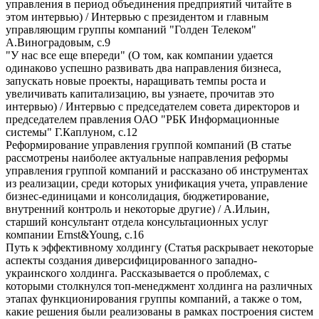
управления в период объединения предприятий читайте в
этом интервью) / Интервью с президентом и главным
управляющим группы компаний "Голден Телеком"
А.Виноградовым, с.9
"У нас все еще впереди" (О том, как компании удается
одинаково успешно развивать два направления бизнеса,
запускать новые проекты, наращивать темпы роста и
увеличивать капитализацию, вы узнаете, прочитав это
интервью) / Интервью с председателем совета директоров и
председателем правления ОАО "РБК Информационные
системы" Г.Каплуном, с.12
Реформирование управления группой компаний (В статье
рассмотрены наиболее актуальные направления реформы
управления группой компаний и рассказано об инструментах
из реализации, среди которых унификация учета, управление
бизнес-единицами и консолидация, бюджетирование,
внутренний контроль и некоторые другие) / А.Ильин,
старший консультант отдела консультационных услуг
компании Ernst&Young, с.16
Путь к эффективному холдингу (Статья раскрывает некоторые
аспекты создания диверсифицированного западно-
украинского холдинга. Рассказывается о проблемах, с
которыми столкнулся топ-менеджмент холдинга на различных
этапах функционирования группы компаний, а также о том,
какие решения были реализованы в рамках построения систем