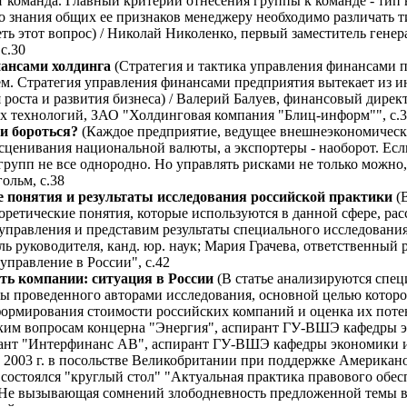
ет команда. Главный критерий отнесения группы к команде - ти
мо знания общих ее признаков менеджеру необходимо различать 
реть этот вопрос) / Николай Николенко, первый заместитель ге
 с.30
нансами холдинга
(Стратегия и тактика управления финансами 
м. Стратегия управления финансами предприятия вытекает из и
роста и развития бизнеса) / Валерий Балуев, финансовый дирек
х технологий, ЗАО "Холдинговая компания "Блиц-информ"", с.
и бороться?
(Каждое предприятие, ведущее внешнеэкономическу
ценивания национальной валюты, а экспортеры - наоборот. Если
групп не все однородно. Но управлять рисками не только можно,
гольм, с.38
 понятия и результаты исследования российской практики
(
оретические понятия, которые используются в данной сфере, ра
правления и представим результаты специального исследования
ль руководителя, канд. юр. наук; Мария Грачева, ответственный 
управление в России", с.42
ть компании: ситуация в России
(В статье анализируются спе
ты проведенного авторами исследования, основной целью которо
ормирования стоимости российских компаний и оценка их потен
ским вопросам концерна "Энергия", аспирант ГУ-ВШЭ кафедры 
ант "Интерфинанс AB", аспирант ГУ-ВШЭ кафедры экономики и
е 2003 г. в посольстве Великобритании при поддержке Америка
состоялся "круглый стол" "Актуальная практика правового обе
 Не вызывающая сомнений злободневность предложенной темы вы