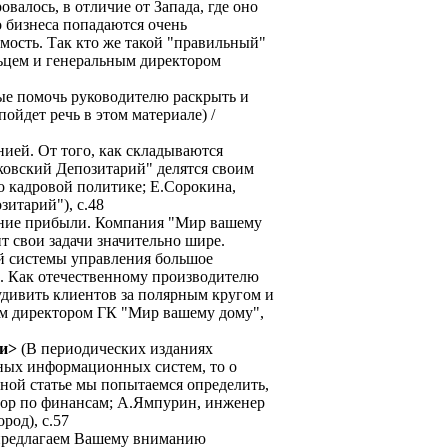
валось, в отличие от Запада, где оно
о бизнеса попадаются очень
имость. Так кто же такой "правильный"
льцем и генеральным директором
ые помочь руководителю раскрыть и
ойдет речь в этом материале) /
ией. От того, как складываются
ковский Депозитарий" делятся своим
о кадровой политике; Е.Сорокина,
итарий"), с.48
чение прибыли. Компания "Мир вашему
т свои задачи значительно шире.
й системы управления большое
и. Как отечественному производителю
удивить клиентов за полярным кругом и
ным директором ГК "Мир вашему дому",
ии>
(В периодических изданиях
вных информационных систем, то о
анной статье мы попытаемся определить,
ктор по финансам; А.Ямпурин, инженер
род), с.57
 предлагаем Вашему вниманию