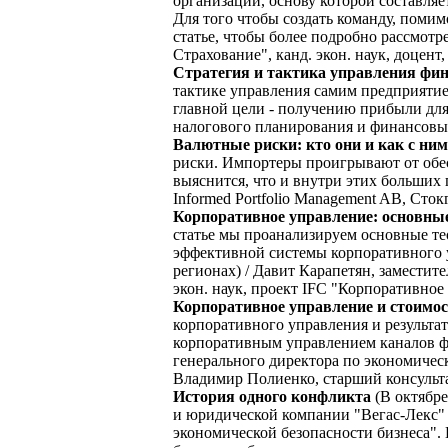
организации, основу которой составля
Для того чтобы создать команду, поми
статье, чтобы более подробно рассмот
Страхование", канд. экон. наук, доцент,
Стратегия и тактика управления фи
тактике управления самим предприятие
главной цели - получению прибыли для 
налогового планирования и финансовы
Валютные риски: кто они и как с ним
риски. Импортеры проигрывают от обес
выяснится, что и внутри этих больших 
Informed Portfolio Management AB, Сток
Корпоративное управление: основные
статье мы проанализируем основные те
эффективной системы корпоративного у
регионах) / Давит Карапетян, заместите
экон. наук, проект IFC "Корпоративное 
Корпоративное управление и стоимос
корпоративного управления и результа
корпоративным управлением каналов ф
генерального директора по экономиче
Владимир Полиенко, старший консульт
История одного конфликта
(В октябр
и юридической компании "Вегас-Лекс" 
экономической безопасности бизнеса".