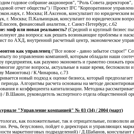
дим годовое собрание акционеров", "Роль Совета директоров",
довой отчет общества") / Проект IFC "Корпоративное управлени
экон.наук, г. Москва; И.Аксенов, консультант по юридическим в
ук, г. Москва; П.Кальницкая, консультант по юридическим вопрос
Елисеев, финансовый аналитик, г. Санкт-Петербург, с.62
е: миф или новая реальность?
(Средний и крупный бизнес пыт
 волнуют два вопроса: как решать возникающие проблемы и наск
мист по АХД, внутренний расчетный центр, экономическое упра
монтов как управленец
("Все новое - давно забытое старое!" 
 опыту по управлению компанией, которым обладали наши сооте
у предприятия, как разумно экономить и грамотно снижать про
 многие другие вопросы, актуальные в наше время, беспокоили и
у Мамонтова) / К.Чинарова, с.73
тривается новый подход к оценке бизнеса, который предполагае
 периода. Алгоритмы расчета основаны на методе дисконтирова
ования и коэффициента капитализации. Методика рассматривает
 / В.Шакин, руководитель экспертного отдела общественной ор
урнале "Управление компанией" № 03 (34) / 2004 (март)
тологах, как положительные, так и отрицательные, позволили ав
ии. Речь, безусловно, пойдет о директорах и управляющих мар
ности маркетинговых подразделений) / Д.Шабанов, консультант