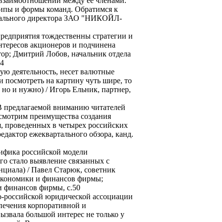
п взаимоотношений между ее членами.
типы и формы команд. Обратимся к
нерального директора ЗАО "НИКОЙЛ-
предприятия тождественны стратегии и
нтересов акционеров и подчинена
тор; Дмитрий Лобов, начальник отдела
34
ю деятельность, несет валютные
 посмотреть на картину чуть шире, то
 но и нужно) / Игорь Ельник, партнер,
В предлагаемой вниманию читателей
ссмотрим преимущества создания
, проведенных в четырех российских
редактор ежеквартального обзора, канд.
цифика российской модели
го стало выявление связанных с
циала) / Павел Старюк, советник
экономики и финансов фирмы;
 финансов фирмы, с.50
но-российской юридической ассоциации
спечения корпоративной и
звала большой интерес не только у