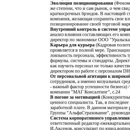
Эволюция позиционирования
(Феноме
же степени, что и сам рынок, о чем св
краткосрочных брэндов. В настоящей с
компания, желающая сохранить свое вл
позиционирование своей торговой марки
Внутренний контроль в системе упра
анализ влияния составляющих его комп
директор по экономике ООО "Уральская
Карьера для курьера
(Кадровая полити
проявляется в полной мере. Транснаци
лояльность персонала, эффективность т
формулы, системы и стандарты. Директ
как научить персонал не только качеств
директором по работе с персоналом DH
От персональной агитации к широко
сотрудников, а именно визуальных сред
- важный фактор успешности бизнеса) 
компании "МАГ Консалтинг", с.24
В погоне за мотивацией
(Конкурентный
ценного специалиста. Так, в последне
заработной плате. В данном материале 
Группы "АльфаСтрахование", руководи
Система корпоративного управления
ответственный редактор ежеквартального
И.Аксенов, консультант по юрид.вопрос