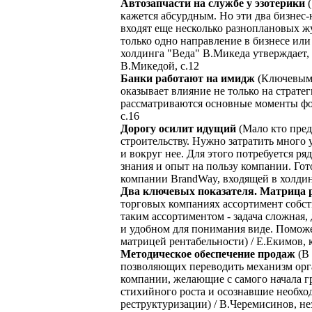
Автозапчасти на службе у эзотерики
(
кажется абсурдным. Но эти два бизнес
входят еще несколько разноплановых жу
только одно направление в бизнесе ил
холдинга "Веда" В.Микеда утверждает, 
В.Микедой, с.12
Банки работают на имидж
(Ключевым 
оказывает влияние не только на стратег
рассматриваются основные моменты фор
с.16
Дорогу осилит идущий
(Мало кто предс
строительству. Нужно затратить много 
и вокруг нее. Для этого потребуется 
знания и опыт на пользу компании. Гот
компании BrandWay, входящей в холди
Два ключевых показателя. Матрица р
торговых компаниях ассортимент собс
таким ассортиментом - задача сложная
и удобном для понимания виде. Поможе
матрицей рентабельности) / Е.Екимов, 
Методическое обеспечение продаж
(В 
позволяющих переводить механизм орг
компании, желающие с самого начала г
стихийного роста и осознавшие необхо
реструктуризации) / В.Черемисинов, н