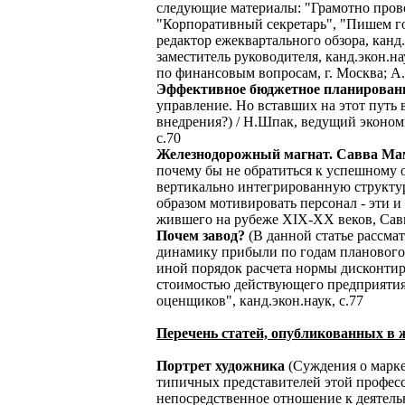
следующие материалы: "Грамотно прово
"Корпоративный секретарь", "Пишем го
редактор ежеквартального обзора, канд.
заместитель руководителя, канд.экон.на
по финансовым вопросам, г. Москва; А.
Эффективное бюджетное планировани
управление. Но вставших на этот путь
внедрения?) / Н.Шпак, ведущий эконо
с.70
Железнодорожный магнат. Савва Ма
почему бы не обратиться к успешному
вертикально интегрированную структур
образом мотивировать персонал - эти и
жившего на рубеже XIX-XX веков, Савв
Почем завод?
(В данной статье рассма
динамику прибыли по годам планового
иной порядок расчета нормы дисконтир
стоимостью действующего предприятия)
оценщиков", канд.экон.наук, с.77
Перечень статей, опубликованных в ж
Портрет художника
(Суждения о марке
типичных представителей этой професс
непосредственное отношение к деятель