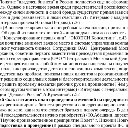
Понятие "владелец бизнеса" в России полностью еще не сформиро
ль. Однако в настоящее время среди представителей российског
 между силой личности и силой брэнда существует прямая завис
ром и дело развивается, и люди счастливы?) / Интервью с владе
тервью провела Наталья Петрова), с.36
л
(В последнее время стали востребованы технологии, призванн
 Об одной из таких технологий - индивидуальном ассессменте - п
я "Консультирование первых лиц", "ЭКОПСИ Консалтинг", с.43
я политика занимает важное место в системе управления компан
ависит успешность бизнеса. Сотрудники ОАО "Центральный Мос
рханян, советник первого заместителя председателя правления п
енный секретарь правления (ОАО "Центральный Московский Депоз
ет, что деятельность любой компании всегда нацелена на полу
 поле, как производство детских и спортивных комплексов, види
одственных проблем, поиском новых клиентов и реорганизацие
т решению социальных задач и благотворительной деятельност
к решить проблему нехватки рабочих рук на производстве? Чем 
многом другом читайте в этом интервью) / Интервью с генераль
ии "Деловая Россия" А.Кулеминой, с.52
ий <как составить план проведения изменений на предприят
есах реинжиниринга бизнес-процессов и о внедрении корпорати
ко не ясно, как и за что следует браться в первую очередь. В д
акой последовательности нужно приобретать) / Ю.Абашкин, дире
"Научно-производственное предприятие Полет" г. Нижний Новго
подготовка и проведение
(В рамках специального проекта IFC