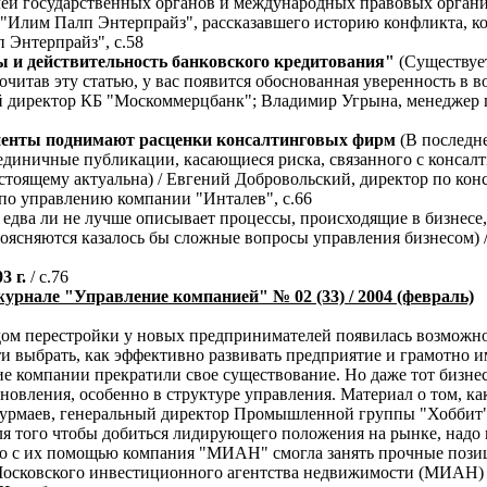
телей государственных органов и международных правовых орга
"Илим Палп Энтерпрайз", рассказавшего историю конфликта, ко
 Энтерпрайз", с.58
 и действительность банковского кредитования"
(Существует
очитав эту статью, у вас появится обоснованная уверенность в 
 директор КБ "Москоммерцбанк"; Владимир Угрына, менеджер по
лиенты поднимают расценки консалтинговых фирм
(В последне
 единичные публикации, касающиеся риска, связанного с консалт
настоящему актуальна) / Евгений Добровольский, директор по к
 по управлению компании "Инталев", с.66
 едва ли не лучше описывает процессы, происходящие в бизнесе,
проясняются казалось бы сложные вопросы управления бизнесом)
3 г.
/ с.76
урнале "Управление компанией" № 02 (33) / 2004 (февраль)
ом перестройки у новых предпринимателей появилась возможнос
ти выбрать, как эффективно развивать предприятие и грамотно 
е компании прекратили свое существование. Но даже тот бизнес
новления, особенно в структуре управления. Материал о том, ка
урмаев, генеральный директор Промышленной группы "Хоббит",
я того чтобы добиться лидирующего положения на рынке, надо
но с их помощью компания "МИАН" смогла занять прочные пози
осковского инвестиционного агентства недвижимости (МИАН) 