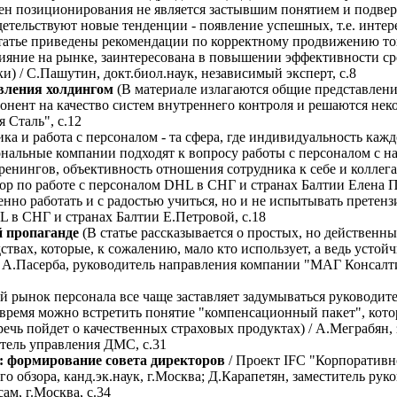
н позиционирования не является застывшим понятием и подве
идетельствуют новые тенденции - появление успешных, т.е. инте
татье приведены рекомендации по корректному продвижению тов
ияние на рынке, заинтересована в повышении эффективности ср
) / С.Пашутин, докт.биол.наук, независимый эксперт, с.8
вления холдингом
(В материале излагаются общие представлени
онент на качество систем внутреннего контроля и решаются нек
 Сталь", с.12
ка и работа с персоналом - та сфера, где индивидуальность каж
ональные компании подходят к вопросу работы с персоналом с 
ренингов, объективность отношения сотрудника к себе и коллег
ор по работе с персоналом DHL в СНГ и странах Балтии Елена П
енно работать и с радостью учиться, но и не испытывать претенз
L в СНГ и странах Балтии Е.Петровой, с.18
й пропаганде
(В статье рассказывается о простых, но действенн
ствах, которые, к сожалению, мало кто использует, а ведь уст
/ А.Пасерба, руководитель направления компании "МАГ Консалт
 рынок персонала все чаще заставляет задумываться руководите
е время можно встретить понятие "компенсационный пакет", кот
речь пойдет о качественных страховых продуктах) / А.Меграбян,
тель управления ДМС, с.31
: формирование совета директоров
/ Проект IFC "Корпоративно
 обзора, канд.эк.наук, г.Москва; Д.Карапетян, заместитель руко
ам, г.Москва, с.34