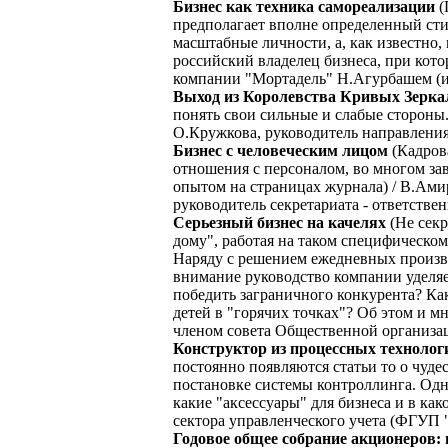
Бизнес как техника самореализации
(
предполагает вполне определенный сти
масштабные личности, а, как известно,
российский владелец бизнеса, при кото
компании "Мортадель" Н.Агурбашем (ин
Выход из Королевства Кривых Зерка
понять свои сильные и слабые стороны.
О.Кружкова, руководитель направлени
Бизнес с человеческим лицом
(Кадрова
отношения с персоналом, во многом з
опытом на страницах журнала) / В.Ами
руководитель секретариата - ответств
Серьезный бизнес на качелях
(Не секр
дому", работая на таком специфическом
Наряду с решением ежедневных произв
внимание руководство компании уделяе
победить заграничного конкурента? Ка
детей в "горячих точках"? Об этом и 
членом совета Общественной организац
Конструктор из процессных технолог
постоянно появляются статьи то о чуд
постановке системы контроллинга. Одна
какие "аксессуары" для бизнеса и в к
сектора управленческого учета (ФГУП 
Годовое общее собрание акционеров: 