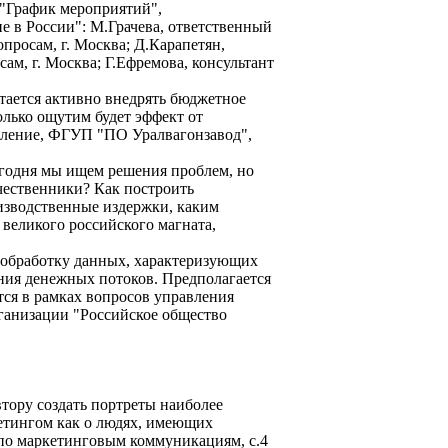
 "График мероприятий",
е в России": М.Грачева, ответственный
опросам, г. Москва; Д.Карапетян,
ам, г. Москва; Г.Ефремова, консультант
ается активно внедрять бюджетное
олько ощутим будет эффект от
вление, ФГУП "ПО Уралвагонзавод",
Сегодня мы ищем решения проблем, но
чественники? Как построить
изводственные издержки, каким
 великого российского магната,
т обработку данных, характеризующих
ния денежных потоков. Предполагается
ся в рамках вопросов управления
ганизации "Российское общество
тору создать портреты наиболее
кетингом как о людях, имеющих
 по маркетинговым коммуникациям, с.4