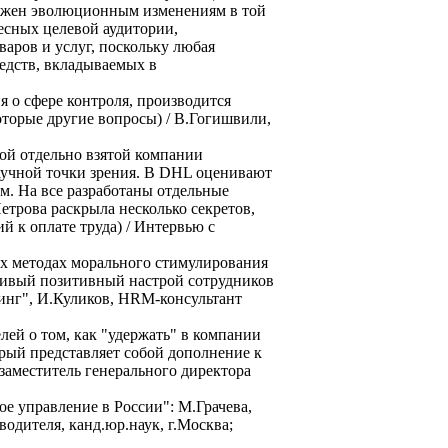
ржен эволюционным изменениям в той
ресных целевой аудитории,
аров и услуг, поскольку любая
едств, вкладываемых в
я о сфере контроля, производится
оторые другие вопросы) / В.Гогишвили,
дой отдельно взятой компании
научной точки зрения. В DHL оценивают
ам. На все разработаны отдельные
етрова раскрыла несколько секретов,
ий к оплате труда) / Интервью с
ых методах морального стимулирования
ойчивый позитивный настрой сотрудников
инг", И.Куликов, HRM-консультант
лей о том, как "удержать" в компании
орый представляет собой дополнение к
 заместитель генерального директора
е управление в России": М.Грачева,
водителя, канд.юр.наук, г.Москва;