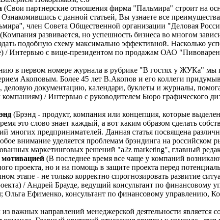
а
(Свои партнерские отношения фирма "Пальмира" строит на ос
 Ознакомившись с данной статьей, Вы узнаете все преимущества
мира", член Совета Общественной организации "Деловая Россия
(Компания развивается, но успешность бизнеса во многом зависи
здать подобную схему максимально эффективной. Насколько усп
ле) / Интервью с вице-президентом по продажам ОАО "Пивоваре
ию в первом номере журнала в рубрике "В гостях у ЖУКа" мы 
ерием Акоповым. Более 45 лет В.Акопов и его коллеги придумы
, деловую документацию, календари, буклеты и журналы, помо
компаниям) / Интервью с руководителем Бюро графического диз
энд
(Брэнд - продукт, компания или концепция, которые выдел
емя это слово знает каждый, а вот каким образом сделать собс
щий многих предпринимателей. Данная статья посвящена разли
собое внимание уделяется проблемам брэндинга на российском р
ованных маркетинговых решений "a2z marketing", главный редак
 мотивацией
(В последнее время все чаще у компаний возникаю
ого проекта, но и на помощь в защите проекта перед потенциал
ном этапе - не только корректно спрогнозировать развитие сит
роекта) / Андрей Брауде, ведущий консультант по финансовому 
м; Ольга Ефименко, консультант по финансовому управлению, К
 из важных направлений менеджерской деятельности является 