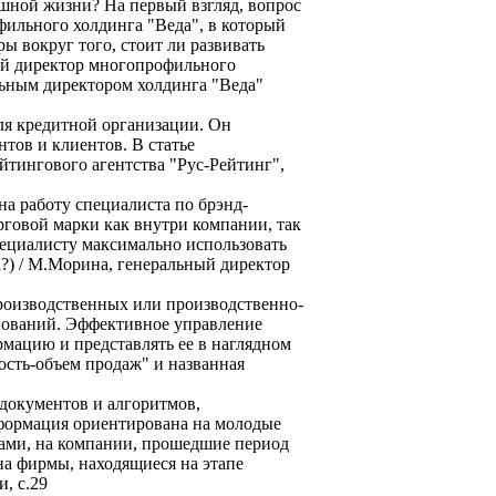
ошной жизни? На первый взгляд, вопрос
ильного холдинга "Веда", в который
ы вокруг того, стоит ли развивать
ный директор многопрофильного
альным директором холдинга "Веда"
ля кредитной организации. Он
нтов и клиентов. В статье
тингового агентства "Рус-Рейтинг",
на работу специалиста по брэнд-
рговой марки как внутри компании, так
пециалисту максимально использовать
а?) / М.Морина, генеральный директор
роизводственных или производственно-
нований. Эффективное управление
рмацию и представлять ее в наглядном
ость-объем продаж" и названная
 документов и алгоритмов,
формация ориентирована на молодые
жами, на компании, прошедшие период
на фирмы, находящиеся на этапе
, с.29