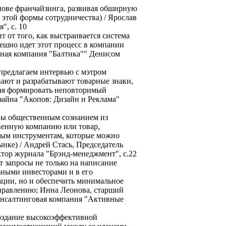
нове франчайзинга, развивая обширную
 этой формы сотрудничества) / Ярослав
", с. 10
т от того, как выстраивается система
ешно идет этот процесс в компании
нная компания "Балтика"" Денисом
предлагаем интервью с мэтром
вают и разрабатывают товарные знаки,
гая формировать неповторимый
айна "Акопов: Дизайн и Реклама"
ены общественным сознанием из
твенную компанию или товар,
чным инструментам, которые можно
ынке) / Андрей Стась, Председатель
тор журнала "Брэнд-менеджмент", с.22
т запросы не только на написание
ьными инвесторами и в его
уации, но и обеспечить минимальное
управлению; Инна Леонова, старший
онсалтинговая компания "Активные
создание высокоэффективной