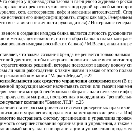
Что общего у производства тасола и глянцевого журнала о роск
-направления прекрасно уживаются под одной крышей многопроф
рналов, сеть автосервисов, кафе и магазины автозапчастей. Спор
и же всячески его диверсифицировать, стары как мир. Генераль
что все зависит от личности руководителя) / Интервью с генер
звеном в создании имиджа банка является личность руководите
ию и методы деятельности, но и на образ банка в глазах контраге
мирования имиджа российских банков) / М.Васин, аналитик рей
тавляет, что задача создания брэнда не решается только наймом 
усилий для того, чтобы выстроить положительное восприятие то
ряд стратегических решений, которые позволяют вашему новому с
овы ли наши работодатели к таким шагам и какая от этого польз
нг рекламной компании "Маркет-Медиа", с.22
ентабельности как средство управления ассортиментом
(В п
твенной продукции может насчитывать сотни или тысячи наиме
, для решения которой необходимо собирать аналитическую инфо
т продуктовая матрица, построенная в координатах "рентабельн
консультант компании "Баланс ЛТД", с.25
данной статье рассматривается система проверенных практикой
анизации и управления продажами на методические рельсы. Ин
рамотно выстраивать систему организации и управления прода
димость совершенствования организации и управления, а также 
езависимый консультант по организации и управлению продажами