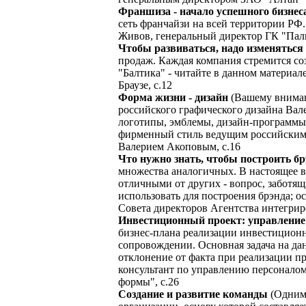
Франшиза - начало успешного бизнес
сеть франчайзи на всей территории РФ.
Живов, генеральный директор ГК "Паль
Чтобы развиваться, надо изменяться
продаж. Каждая компания стремится со
"Балтика" - читайте в данном материа
Браузе, с.12
Форма жизни - дизайн
(Вашему вниман
российского графического дизайна Вал
логотипы, эмблемы, дизайн-программы
фирменный стиль ведущим российским 
Валерием Акоповым, с.16
Что нужно знать, чтобы построить бр
множества аналогичных. В настоящее вр
отличными от других - вопрос, заботя
использовать для построения брэнда; о
Совета директоров Агентства интегрир
Инвестиционный проект: управление
бизнес-плана реализации инвестиционн
сопровождении. Основная задача на дан
отклонение от факта при реализации п
консультант по управлению персонало
формы", с.26
Создание и развитие команды
(Одним