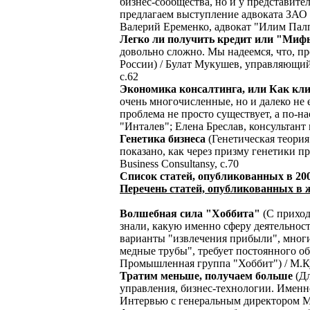
бизнес-сообщества, но и у представи
предлагаем выступление адвоката ЗАО 
Валерий Еременко, адвокат "Илим Палп
Легко ли получить кредит или "Мифы
довольно сложно. Мы надеемся, что, пр
России) / Булат Мукушев, управляющий
с.62
Экономика консалтинга, или Как к
очень многочисленные, но и далеко не
проблема не просто существует, а по-
"Инталев"; Елена Бреслав, консультант
Генетика бизнеса
(Генетическая теория
показано, как через призму генетики 
Business Consultansy, с.70
Список статей, опубликованных в 200
Перечень статей, опубликованных в ж
Волшебная сила "Хоббита"
(С приход
знали, какую именно сферу деятельнос
варианты "извлечения прибыли", многи
медные трубы", требует постоянного об
Промышленная группа "Хоббит") / М.К
Тратим меньше, получаем больше
(Дл
управления, бизнес-технологии. Имен
Интервью с генеральным директором М