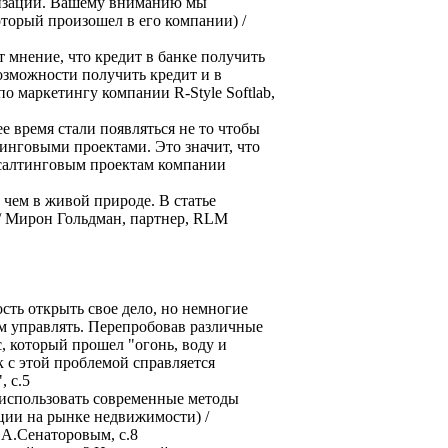
низаций. Вашему вниманию мы
торый произошел в его компании) /
 мнение, что кредит в банке получить
возможности получить кредит и в
 маркетингу компании R-Style Softlab,
е время стали появляться не то чтобы
инговыми проектами. Это значит, что
онсалтинговым проектам компании
 чем в живой природе. В статье
 / Мирон Гольдман, партнер, RLM
ть открыть свое дело, но немногие
им управлять. Перепробовав различные
, который прошел "огонь, воду и
к с этой проблемой справляется
 с.5
 использовать современные методы
ции на рынке недвижимости) /
А.Сенаторовым, с.8