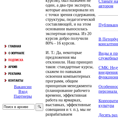
курсов), был назначен не
Станьте н
один, а два-три эксперта,
автором
которые анализировали их
с точки зрения содержания,
структуры, педагогической
составляющей, и на этом
Публикац
основании выносилась
экспертная оценка. Из 20
курсов добро получили
В Петербу
80% - 16 курсов.
консалтинг
И. Т.: Да, некоторые
Виды и пр
предложения мы
служебны
отклонили. Наш принцип
таков: стандартные курсы,
СМК: Нед
скажем по навыкам
внедрения
освоения компьютерных
функциони
программ, общим
принципам менеджмента
Особеннос
Вакансии
(планирование рабочего
персонала в
Вход
времени, эффективная
Партнеры
работа на ярмарках,
Корпорати
выставках, эффективные
культура
совещания и т. п.), мы не
разрабатываем
Десять раз