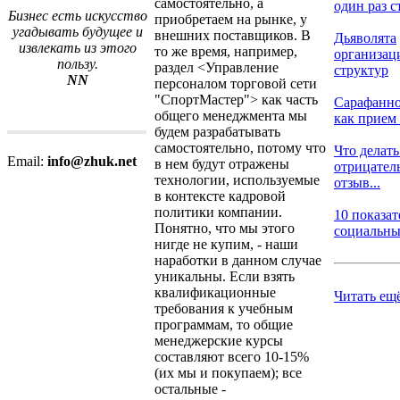
самостоятельно, а
один раз ст
Бизнес есть искусство
приобретаем на рынке, у
угадывать будущее и
внешних поставщиков. В
Дьяволята
извлекать из этого
то же время, например,
организа
пользу.
раздел <Управление
структур
NN
персоналом торговой сети
"СпортМастер"> как часть
Сарафанно
общего менеджмента мы
как прием 
будем разрабатывать
самостоятельно, потому что
Что делать
Email:
info@zhuk.net
в нем будут отражены
отрицате
технологии, используемые
отзыв...
в контексте кадровой
политики компании.
10 показат
Понятно, что мы этого
социальных
нигде не купим, - наши
наработки в данном случае
уникальны. Если взять
квалификационные
Читать ещ
требования к учебным
программам, то общие
менеджерские курсы
составляют всего 10-15%
(их мы и покупаем); все
остальные -