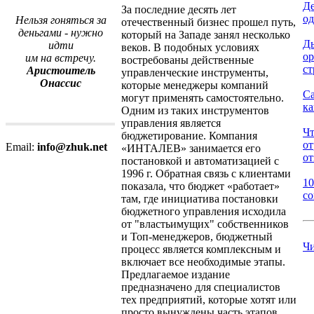
Де
За последние десять лет
од
Нельзя гоняться за
отечественный бизнес прошел путь,
деньгами - нужно
который на Западе занял несколько
Дь
идти
веков. В подобных условиях
о
им на встречу.
востребованы действенные
ст
Аристоитель
управленческие инструменты,
Онассис
которые менеджеры компаний
Са
могут применять самостоятельно.
ка
Одним из таких инструментов
управления является
Чт
бюджетирование. Компания
о
Email:
info@zhuk.net
«ИНТАЛЕВ» занимается его
от
постановкой и автоматизацией с
1996 г. Обратная связь с клиентами
10
показала, что бюджет «работает»
со
там, где инициатива постановки
бюджетного управления исходила
от "властьимущих" собственников
и Топ-менеджеров, бюджетный
Чи
процесс является комплексным и
включает все необходимые этапы.
Предлагаемое издание
предназначено для специалистов
тех предприятий, которые хотят или
просто вынуждены часть этапов