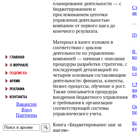
планирование деятельности — с
С
бюджетированием и
ав
прослеживанием цепочки
управления деятельностью
компании от первого шага до
конечного результата.
П
Материал в книге изложен в
соответствии с циклом
В 
деятельности по управлению
ко
компанией — начиная с описания
процедуры разработки стратегии, с
В
последующей детализацией по
с
четырем основным составляющим
деятельности: финансы, клиенты,
С
бизнес-процессы, обучение и рост.
вн
Также описывается процедура
фу
внедрения бюджетного управления
и требования к организации
Вакансии
Ос
соответствующей системы
Вход
пе
управленческого учета.
Партнеры
К
Книга «Бюджетирование: шаг за
ку
шагом»