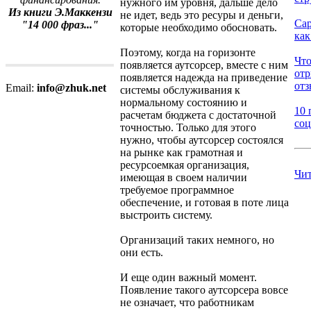
нужного им уровня, дальше дело
Из книги Э.Маккензи
не идет, ведь это ресуры и деньги,
Сар
"14 000 фраз..."
которые необходимо обосновать.
как
Поэтому, когда на горизонте
Что
появляется аутсорсер, вместе с ним
от
появляется надежда на приведение
отз
Email:
info@zhuk.net
системы обслуживания к
нормальному состоянию и
10 
расчетам бюджета с достаточной
соц
точностью. Только для этого
нужно, чтобы аутсорсер состоялся
на рынке как грамотная и
ресурсоемкая организация,
Чит
имеющая в своем наличии
требуемое программное
обеспечение, и готовая в поте лица
выстроить систему.
Организаций таких немного, но
они есть.
И еще один важный момент.
Появление такого аутсорсера вовсе
не означает, что работникам