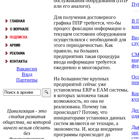
обслуживания оборудования (ППР
Пу
или его аналоги).
Для получения достоверного
В П
графика ППР требуется, что-бы
кон
процесс фиксации информации о
текущем состоянии оборудования
Ви
осуществлялся с необходимой для
сл
этого периодичностью. Как
правило, на больших
СМ
предприятиях такая процедура
вне
ввода информации требуется
фун
ежедневно и многократно.
Вакансии
Вход
Осо
На большинстве крупных
Партнеры
пер
предприятий сейчас уже
установлены ERP и EAM системы,
Ко
в которых заложена такая
кул
возможность, но она не
реализована. Почему так
Дес
Цивилизация - это
происходит? Потому, что
оди
стадия развития
инициаторами установки данных
общества, на которой
систем являются не технари, а
Дья
ничего нельзя сделать
экономисты. И, когда внедрение
ор
без
программы происходит до
стр
финансирования.