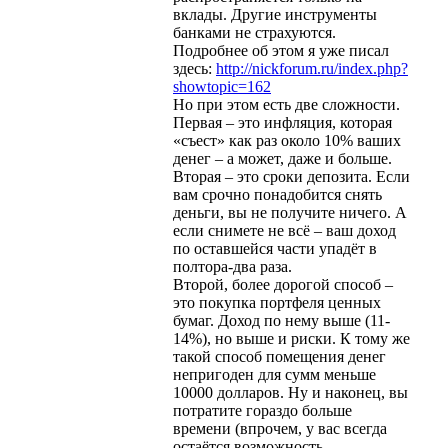
вклады. Другие инструменты
банками не страхуются.
Подробнее об этом я уже писал
здесь:
http://nickforum.ru/index.php?
showtopic=162
Но при этом есть две сложности.
Первая – это инфляция, которая
«съест» как раз около 10% ваших
денег – а может, даже и больше.
Вторая – это сроки депозита. Если
вам срочно понадобится снять
деньги, вы не получите ничего. А
если снимете не всё – ваш доход
по оставшейся части упадёт в
полтора-два раза.
Второй, более дорогой способ –
это покупка портфеля ценных
бумаг. Доход по нему выше (11-
14%), но выше и риски. К тому же
такой способ помещения денег
непригоден для сумм меньше
10000 долларов. Ну и наконец, вы
потратите гораздо больше
времени (впрочем, у вас всегда
остаётся возможность