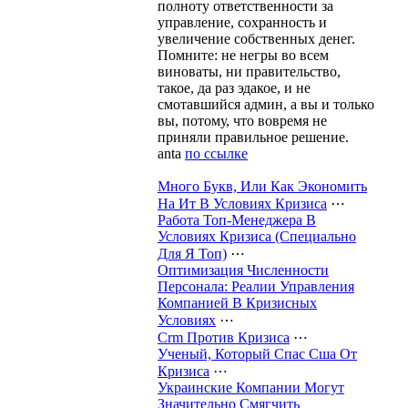
полноту ответственности за
управление, сохранность и
увеличение собственных денег.
Помните: не негры во всем
виноваты, ни правительство,
такое, да раз эдакое, и не
смотавшийся админ, а вы и только
вы, потому, что вовремя не
приняли правильное решение.
anta
по ссылке
Много Букв, Или Как Экономить
На Ит В Условиях Кризиса
⋯
Работа Топ-Менеджера В
Условиях Кризиса (Специально
Для Я Топ)
⋯
Оптимизация Численности
Персонала: Реалии Управления
Компанией В Кризисных
Условиях
⋯
Crm Против Кризиса
⋯
Ученый, Который Спас Сша От
Кризиса
⋯
Украинские Компании Могут
Значительно Смягчить