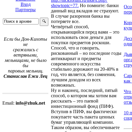
http://nickforum.ru/index.php?
Вход
showtopic=77.
Но помните: банки
Осо
Партнеры
данный вид вкладов не страхуют.
перс
В случае разорения банка вы
потеряете все.
Кор
Четвёртый способ,
кул
открывающийся перед вами – это
использовать свои деньги для
Деся
Если бы Дон-Кихоты
покупки предметов роскоши.
один
не
Способ, что и говорить,
сражались с
рискованный – но последние годы
Дья
ветряными,
антиквариат и предметы
орг
мельницами, не было
современного искусства
стр
бы
стабильно дорожают на 20-40% в
паровых мельниц.
год, что является, без сомнения,
Сар
Станислав Ежи Лец
лучшим доходом из всех
как 
возможных.
Ну и наконец, последний, пятый
Что 
способ, о котором мы хотим вам
отр
рассказать – это паевой
отзы
Email:
info@zhuk.net
инвестиционный фонд (ПИФ).
Вступив в ПИФ, вы фактически
10 
покупаете часть пакета ценных
соц
бумаг управляющей компании.
Таким образом, вы обеспечиваете