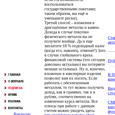
воспользоваться
государственными пакетами;
таким образом, вы ещё и
уменьшите риски).
Третий способ – вложения в
драгоценные металлы и камни.
Дохода в случае покупки
физического металла вы не
Ста
получите вообще. Да и еще
авт
заплатите 18 % подоходный налог
(когда его, наконец, отменят!) Зато
в случае глобального краха
финансовой системы (что сегодня
Пуб
довольно актуально) вы потеряете
меньше остальных. Ну и, конечно,
вложение в ювелирные изделия
В П
позволит вам их носить. Если
кон
работать с обезличенным
металлом, то тут можно получить
Вид
доход, как в граммах, так и в
слу
рублях, соответственно на
изменении курса металла. Все
СМК
плюсы при работе с данным
вне
счетом можно увидеть здесь:
фун
Вакансии