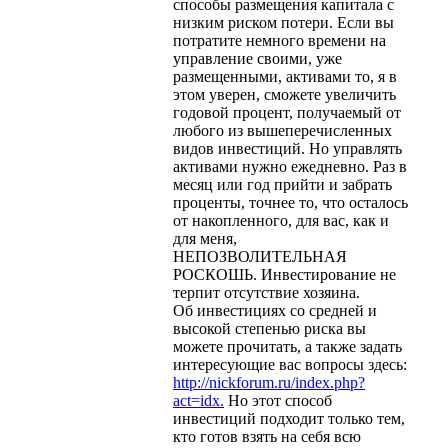
способы размещения капитала с
низким риском потери. Если вы
потратите немного времени на
управление своими, уже
размещенными, активами то, я в
этом уверен, сможете увеличить
годовой процент, получаемый от
любого из вышеперечисленных
видов инвестиций. Но управлять
активами нужно ежедневно. Раз в
месяц или год прийти и забрать
проценты, точнее то, что осталось
от накопленного, для вас, как и
для меня,
НЕПОЗВОЛИТЕЛЬНАЯ
РОСКОШЬ. Инвестирование не
терпит отсутствие хозяина.
Об инвестициях со средней и
высокой степенью риска вы
можете прочитать, а также задать
интересующие вас вопросы здесь:
http://nickforum.ru/index.php?
act=idx.
Но этот способ
инвестиций подходит только тем,
кто готов взять на себя всю