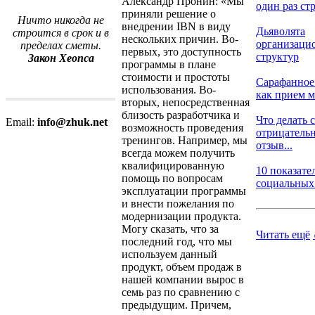
Александр Пронин: «Мы
один раз стр
приняли решение о
Ничто никогда не
внедрении IBN в виду
Дьяволята
строится в срок и в
нескольких причин. Во-
организаци
пределах сметы.
первых, это доступность
структур
Закон Хеопса
программы в плане
стоимости и простоты
Сарафанное
использования. Во-
как прием ма
вторых, непосредственная
близость разработчика и
Что делать с
Email:
info@zhuk.net
возможность проведения
отрицатель
тренингов. Например, мы
отзыв...
всегда можем получить
квалифицированную
10 показате
помощь по вопросам
социальных 
эксплуатации программы
и внести пожелания по
модернизации продукта.
Могу сказать, что за
Читать ещё
последний год, что мы
используем данный
продукт, объем продаж в
нашей компании вырос в
семь раз по сравнению с
предыдущим. Причем,