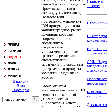
Станьте на
банки Русский Стандарт и
автором
Промсвязькапитал и
сотни других компания).
Пользователи
программного продутка
Публикаци
IBN присутствуют и на
калининградском рынке.
Компании которые
В Петербур
вовремя оценили
консалтинго
обстановку в
современном
Виды и при
менеджменте приняли
служебных 
грамотное ре-шение о
систематизации
СМК: Неду
управления по средствам
внедрения 
программного продукта
функциони..
компании «Медиачеис
Россия».
Особенност
Вакансии
персонала в 
Вход
Своим опытом
Партнеры
использования пакета IBN
Корпоратив
делится генеральный
культура
директор компании
«Лаборатория Успеха»
Десять раз о