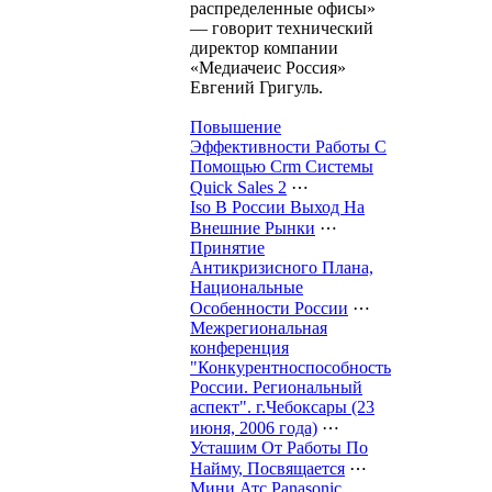
распределенные офисы»
— говорит технический
директор компании
«Медиачеис Россия»
Евгений Григуль.
Повышение
Эффективности Работы С
Помощью Crm Системы
Quick Sales 2
⋯
Iso В России Выход На
Внешние Рынки
⋯
Принятие
Антикризисного Плана,
Национальные
Особенности России
⋯
Межрегиональная
конференция
"Конкурентноспособность
России. Региональный
аспект". г.Чебоксары (23
июня, 2006 года)
⋯
Усташим От Работы По
Найму, Посвящается
⋯
Мини Атс Panasonic.