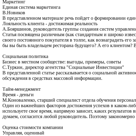
Маркетинг
Единая система маркетинга
В.Новиков
В представленном материале речь пойдет о формировании един
Лояльность клиента - достижимая реальность
А.Бояршинов, руководитель группы создания систем управлен
Статья посвящена различным (как стандартным и широко извес
своего постоянного покупателя в толпе, как вознаградить его 
бы вы быть владельцем ресторана будущего? А его клиентом? В
Социальная политика
Бизнес в местном сообществе: выгоды, примеры, советы
С.Туркин, директор агентства "Социальные Инвестиции"
В представленной статье рассказывается о социальной активн
обсуждения в средствах массовой информации.
Тайм-менеджмент
Время - деньги
М.Коноваленко, старший специалист отдела обучения персона
Один из важнейших факторов достижения успехов в каком-либо 
используете свое время, напрямую зависит, каких результатов 
думаем, согласится любой руководитель. Поэтому закономерно
Оценка стоимости компании
Управляя, оценивай