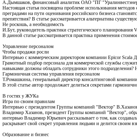
А.Дымшаков, финансовый аналитик ОАО "ПГ "Уралинвестэне
Настоящая статья посвящена проблеме использования методов 
преградами на пути оценивания российского бизнеса становят
препятствия? В статье рассматривается альтернатива существ
Не роскошь, а необходимость
И.Бут, руководитель практики стратегического планирования V-
В данной статье рассматривается практика применения стоимо
Управление персоналом
Чтобы продажи росли
Интервью с коммерческим директором компании Epicor Scala 
Грамотный подбор персонала для коммерческой службы служи
навыками должны обладать сотрудники этого подразделения? На
Гармоничная система управления персоналом
Т.Ромашкина, генеральный директор консалтинговой компании
В этой статье автор продолжает делиться секретами гармонично
В гостях у ЖУКа
Игра по своим правилам
Интервью с президентом Группы компаний "Вектор" В.Хазан
Владимир Хазанов, президент Группы компаний "Вектор", обр
интервью Владимир Юрьевич рассказывает о том, как создава
раскрывает свой секрет управления людьми и делится своим вз
Образование и бизнес