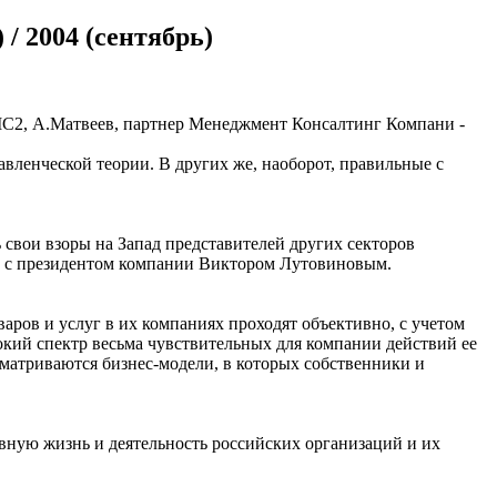
/ 2004 (сентябрь)
МС2, А.Матвеев, партнер Менеджмент Консалтинг Компани -
авленческой теории. В других же, наоборот, правильные с
 свои взоры на Запад представителей других секторов
ю с президентом компании Виктором Лутовиновым.
аров и услуг в их компаниях проходят объективно, с учетом
кий спектр весьма чувствительных для компании действий ее
ссматриваются бизнес-модели, в которых собственники и
вную жизнь и деятельность российских организаций и их