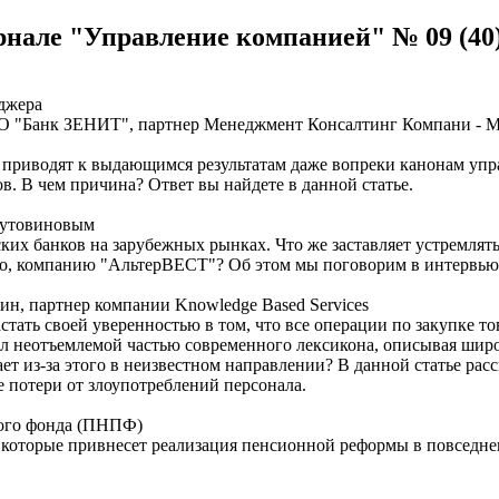
нале "Управление компанией" № 09 (40) 
джера
ОАО "Банк ЗЕНИТ", партнер Менеджмент Консалтинг Компани - 
а приводят к выдающимся результатам даже вопреки канонам упр
в. В чем причина? Ответ вы найдете в данной статье.
Лутовиновым
их банков на зарубежных рынках. Что же заставляет устремлять
ого, компанию "АльтерВЕСТ"? Об этом мы поговорим в интервь
ин, партнер компании Knowledge Based Services
ать своей уверенностью в том, что все операции по закупке тов
л неотъемлемой частью современного лексикона, описывая широ
ает из-за этого в неизвестном направлении? В данной статье ра
 потери от злоупотреблений персонала.
ного фонда (ПНПФ)
 которые привнесет реализация пенсионной реформы в повседне