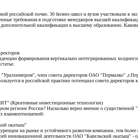
вой российской почве. 30 бизнес-школ и вузов участвовали в эк
твенные требования в подготовке менеджеров высшей квалифика
 дополнительной квалификации к высшему образованию. Каковы
иректоров
енденции формирования вертикально интегрированных холдинго
статье.
 "Уралхимпром", член совета директоров ОАО "Пермалко" ,г.Пе
пользуется в российской практике потенциал совета директоров
КИТ" (Креативные инвестиционные технологии)
адном регионе России? Насколько верно мнение о существенной 
ных взаимоотношений:
кий окатыш"
ренции на рынке и устойчивого развития компании, тем более е
своей инновационной деятельности ОАО "Карельский окатыш" - 