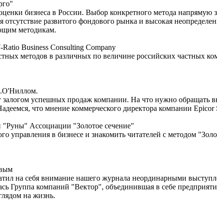
рго"
оценки бизнеса в России. Выбор конкретного метода напрямую з
ся отсутствие развитого фондового рынка и высокая неопределе
ующим методикам.
Ratio Business Consulting Company
стных методов в различных по величине российских частных ко
Д.О'Ниллом.
т залогом успешных продаж компании. На что нужно обращать 
деемся, что мнение коммерческого директора компании Epicor S
 "Руны" Ассоциации "Золотое сечение"
го управления в бизнесе и знакомить читателей с методом "Золо
овым
атил на себя внимание нашего журнала неординарными выступл
лась Группа компаний "Вектор", объединившая в себе предприя
глядом на жизнь.