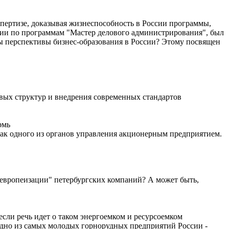
спертизе, доказывая жизнеспособность в России программы,
ции по программам "Мастер делового администрирования", был
 перспективы бизнес-образования в России? Этому посвящен
вых структур и внедрения современных стандартов
рмь
 как одного из органов управления акционерным предприятием.
"европеизации" петербургских компаний? А может быть,
сли речь идет о таком энергоемком и ресурсоемком
одно из самых молодых горнорудных предприятий России -