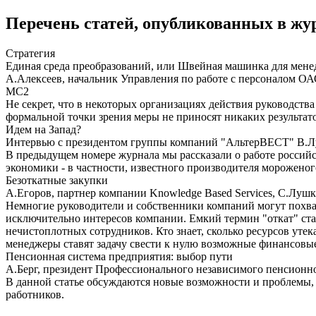
Перечень статей, опубликованных в жур
Стратегия
Единая среда преобразований, или Швейная машинка для мене
А.Алексеев, начальник Управления по работе с персоналом 
МС2
Не секрет, что в некоторых организациях действия руководств
формальной точки зрения меры не приносят никаких результато
Идем на Запад?
Интервью с президентом группы компаний "АльтерВЕСТ" В.
В предыдущем номере журнала мы рассказали о работе российск
экономики - в частности, известного производителя морожен
Безоткатные закупки
А.Егоров, партнер компании Knowledge Based Services, С.Лушк
Немногие руководители и собственники компаний могут похваст
исключительно интересов компании. Емкий термин "откат" ста
нечистоплотных сотрудников. Кто знает, сколько ресурсов утек
менеджеры ставят задачу свести к нулю возможные финансовые
Пенсионная система предприятия: выбор пути
А.Берг, президент Профессионального независимого пенсион
В данной статье обсуждаются новые возможности и проблемы,
работников.