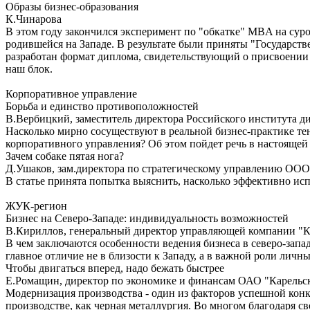
Образы бизнес-образования
К.Чинарова
В этом году закончился эксперимент по "обкатке" MBA на суро
родившейся на Западе. В результате были приняты "Государс
разработан формат диплома, свидетельствующий о присвоении
наш блок.
Корпоративное управление
Борьба и единство противоположностей
В.Вербицкий, заместитель директора Российского института д
Насколько мирно сосуществуют в реальной бизнес-практике т
корпоративного управления? Об этом пойдет речь в настоящей 
Зачем собаке пятая нога?
Д.Ушаков, зам.директора по стратегическому управлению ООО
В статье принята попытка выяснить, насколько эффективно ис
ЖУК-регион
Бизнес на Северо-Западе: индивидуальность возможностей
В.Кириллов, генеральный директор управляющей компании "
В чем заключаются особенности ведения бизнеса в северо-зап
главное отличие не в близости к Западу, а в важной роли лич
Чтобы двигаться вперед, надо бежать быстрее
Е.Ромащин, директор по экономике и финансам ОАО "Карельс
Модернизация производства - один из факторов успешной конку
производстве, как черная металлургия. Во многом благодаря 