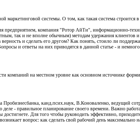
ой маркетинговой системы. О том, как такая система строится в
ия предприятием, компания "Ротор АйТи", информационно-техн
тным, так и не вполне обычным) методам удержания клиентов и
за верность и сделать его другом? Как понять, стоило ли поддер
опросы и ответы на них приводятся в данной статье - и немного
ости компаний на местном уровне как основном источнике форм
ла Пробизнесбанка, канд.псих.наук, В.Коноваленко, ведущий 
деле - правильное планирование своего времени. Важно работат
вы достигнете. Для того чтобы руководить эффективно, приходитс
 возникает вопрос: как сделать свой рабочий день максимально