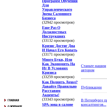
Программ Обучения
Для
Управленческого
Звена Салонного
Бизнеса
(32942 просмотров)
Еще Раз О
Должностных
Инструкциях
(33132 просмотров)
Кризис Достиг Дна
И Начал Его Копать
(33171 просмотров)
Много Букв, Или
Как Экономить На
Станьте нашим
Ит В Условиях
автором
Кризиса
(33259 просмотров)
Как Поднять Доход?
Давайте Правильно
Публикации
Расставим
Акценты!
(33343 просмотров)
В Петербурге п
SРА-зона в салоне
консалтингов...