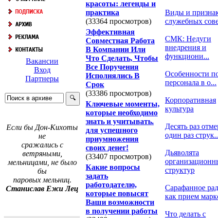
красоты: легенды и
практика
Виды и призна
(33364 просмотров)
служебных сов
Эффективная
СМК: Недуги
Совместная Работа
внедрения и
В Компании Или
функциони...
Что Сделать, Чтобы
Вакансии
Все Поручения
Вход
Особенности п
Исполнялись В
Партнеры
персонала в о...
Срок
(33386 просмотров)
Корпоративная
Ключевые моменты,
культура
которые необходимо
знать и учитывать.
Десять раз отме
Если бы Дон-Кихоты
для успешного
один раз струк..
не
приумножения
сражались с
своих денег!
Дьяволята
ветряными,
(33407 просмотров)
организационн
мельницами, не было
Какие вопросы
структур
бы
задать
паровых мельниц.
работодателю,
Сарафанное ра
Станислав Ежи Лец
которые повысят
как прием марке
Ваши возможности
в получении работы
Что делать с