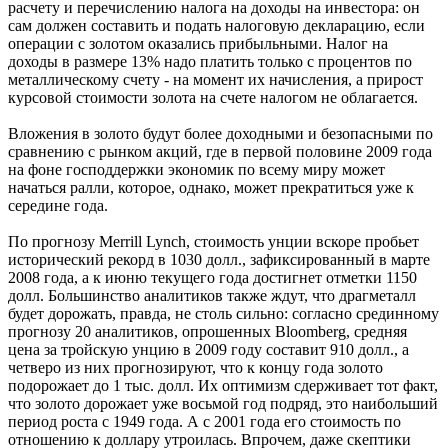
расчету и перечислению налога на доходы на инвестора: он
сам должен составить и подать налоговую декларацию, если
операции с золотом оказались прибыльными. Налог на
доходы в размере 13% надо платить только с процентов по
металлическому счету - на момент их начисления, а прирост
курсовой стоимости золота на счете налогом не облагается.
Вложения в золото будут более доходными и безопасными по
сравнению с рынком акций, где в первой половине 2009 года
на фоне господдержки экономик по всему миру может
начаться ралли, которое, однако, может прекратиться уже к
середине года.
По прогнозу Merrill Lynch, стоимость унции вскоре пробьет
исторический рекорд в 1030 долл., зафиксированный в марте
2008 года, а к июню текущего года достигнет отметки 1150
долл. Большинство аналитиков также ждут, что драгметалл
будет дорожать, правда, не столь сильно: согласно срединному
прогнозу 20 аналитиков, опрошенных Bloomberg, средняя
цена за тройскую унцию в 2009 году составит 910 долл., а
четверо из них прогнозируют, что к концу года золото
подорожает до 1 тыс. долл. Их оптимизм сдерживает тот факт,
что золото дорожает уже восьмой год подряд, это наибольший
период роста с 1949 года. А с 2001 года его стоимость по
отношению к доллару утроилась. Впрочем, даже скептики