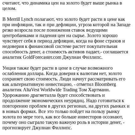
считают, что динамика цен на золото будет выше рынка в
целом.
В Merrill Lynch полагают, что золото будет расти в цене как
при инфляции, так и при дефляции, угроза которой на Западе
резко возросла после понижения ставок ведущими
центробанками и падения цен на сырье. Золото хорошо
чувствует себя в период дефляции, когда на фоне страхов и
недоверия к финансовой системе растет покупательная
способность денег, а стоимость активов падает,- соглашается
аналитик GoldForecaster.com Джулиан Филлипс.
Унция также будет расти в цене в случае возможного
ослабления доллара. Когда доверия к валютам нет, золото
сохраняет свою стоимость. Люди начнут рассматривать его
как альтернативную инвестицию, - отметил Bloomberg
аналитик AltaVest Worldwide Trading Том Хартманн.
Удорожанию драгметалла будет способствовать и
продолжение экономических неурядиц. Надо готовиться к
повторению проблем в других регионах, на других рынках и
в новых формах. Все это только пойдет на пользу рынку
золота по мере того, как все больше инвесторов осознают,
почему оно сыграло такую важную роль в истории денег, -
прогнозирует Джулиан Филлипс.