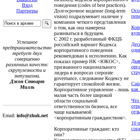
поведения (codes of best practices).
Вход
Осо
Долгосрочное видение (long-term
Партнеры
перс
vision) подразумевает наличие у
компании четкого представления
Кор
о том, как она намерена
кул
развиваться в будущем.
С 2002 г. разработанный ФКЦБ
Успешное
Деся
российский вариант Кодекса
предпринимательство
один
корпоративного поведения
требует двух
рекомендован к исполнению. Как
совершенно
Дья
показал пример НК <ЮКОС>,
различных качеств:
орг
признанного национального
скрупулезности и
стр
лидера в вопросах corporate
энтузиазма.
governance, следование Кодексу не
Джон Стюарт
Сар
гарантирует спокойной жизни.
Милль
как 
Корпоративное управление - лишь
малая часть более широкой
Что 
области социальной
отр
ответственности бизнеса, все
отзы
чаще называемой
Email:
info@zhuk.net
<корпоративным гражданством>.
10 
соц
Корпоративные граждане: кто
они?