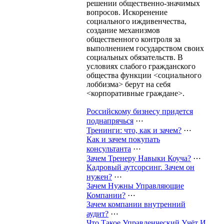
решении общественно-значимых
вопросов. Искоренение
социального иждивенчества,
создание механизмов
общественного контроля за
выполнением государством своих
социальных обязательств. В
условиях слабого гражданского
общества функции <социального
лоббизма> берут на себя
<корпоративные граждане>.
Российскому бизнесу придется
поднапрячься
⋯
Тренинги: что, как и зачем?
⋯
Как и зачем покупать
консультанта
⋯
Зачем Тренеру Навыки Коуча?
⋯
Кадровый аутсорсинг. Зачем он
нужен?
⋯
Зачем Нужны Управляющие
Компании?
⋯
Зачем компании внутренний
аудит?
⋯
Что Такое Управленческий Учёт И