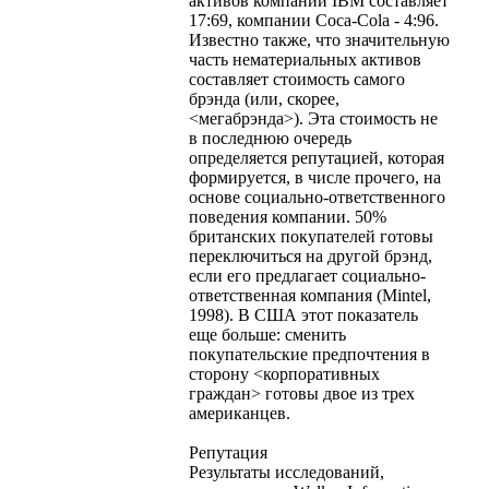
активов компании IBM составляет
17:69, компании Соса-Cola - 4:96.
Известно также, что значительную
часть нематериальных активов
составляет стоимость самого
брэнда (или, скорее,
<мегабрэнда>). Эта стоимость не
в последнюю очередь
определяется репутацией, которая
формируется, в числе прочего, на
основе социально-ответственного
поведения компании. 50%
британских покупателей готовы
переключиться на другой брэнд,
если его предлагает социально-
ответственная компания (Mintel,
1998). В США этот показатель
еще больше: сменить
покупательские предпочтения в
сторону <корпоративных
граждан> готовы двое из трех
американцев.
Репутация
Результаты исследований,