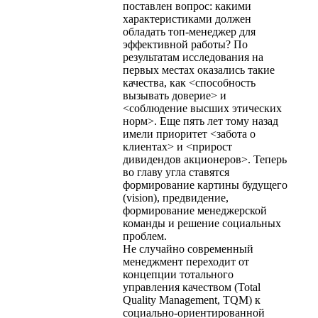
поставлен вопрос: какими
характеристиками должен
обладать топ-менеджер для
эффективной работы? По
результатам исследования на
первых местах оказались такие
качества, как <способность
вызывать доверие> и
<соблюдение высших этических
норм>. Еще пять лет тому назад
имели приоритет <забота о
клиентах> и <прирост
дивидендов акционеров>. Теперь
во главу угла ставятся
формирование картины будущего
(vision), предвидение,
формирование менеджерской
команды и решение социальных
проблем.
Не случайно современный
менеджмент переходит от
концепции тотального
управления качеством (Total
Quality Management, TQM) к
социально-ориентированной