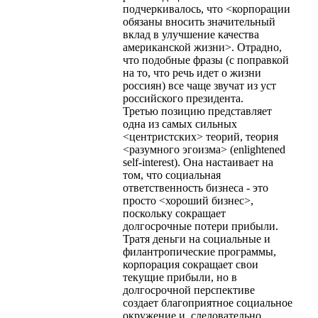
подчеркивалось, что <корпорации
обязаны вносить значительный
вклад в улучшение качества
американской жизни>. Отрадно,
что подобные фразы (с поправкой
на то, что речь идет о жизни
россиян) все чаще звучат из уст
российского президента.
Третью позицию представляет
одна из самых сильных
<центристских> теорий, теория
<разумного эгоизма> (еnlightened
self-interest). Она настаивает на
том, что социальная
ответственность бизнеса - это
просто <хороший бизнес>,
поскольку сокращает
долгосрочные потери прибыли.
Тратя деньги на социальные и
филантропические программы,
корпорация сокращает свои
текущие прибыли, но в
долгосрочной перспективе
создает благоприятное социальное
окружение и, следовательно,