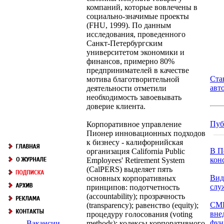
компаний, которые вовлечены в
социально-значимые проекты
(FHU, 1999). По данным
исследования, проведенного
Санкт-Петербургским
университетом экономики и
финансов, примерно 80%
предпринимателей в качестве
Ста
мотива благотворительной
авт
деятельности отметили
необходимость завоевывать
доверие клиента.
Пуб
Корпоративное управление
Пионер инновационных подходов
к бизнесу - калифорнийская
В П
организация California Public
кон
Employees' Retirement System
(CalPERS) выделяет пять
Вид
основных корпоративных
слу
принципов: подотчетность
(accountability); прозрачность
СМК
(transparency); равенство (equity);
вне
процедуру голосования (voting
фун
methods); кодексы корпоративного
Вакансии