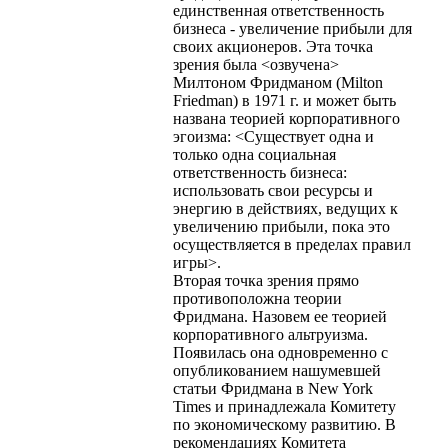
единственная ответственность
бизнеса - увеличение прибыли для
своих акционеров. Эта точка
зрения была <озвучена>
Милтоном Фридманом (Milton
Friedman) в 1971 г. и может быть
названа теорией корпоративного
эгоизма: <Существует одна и
только одна социальная
ответственность бизнеса:
использовать свои ресурсы и
энергию в действиях, ведущих к
увеличению прибыли, пока это
осуществляется в пределах правил
игры>.
Вторая точка зрения прямо
противоположна теории
Фридмана. Назовем ее теорией
корпоративного альтруизма.
Появилась она одновременно с
опубликованием нашумевшей
статьи Фридмана в New York
Times и принадлежала Комитету
по экономическому развитию. В
рекомендациях Комитета