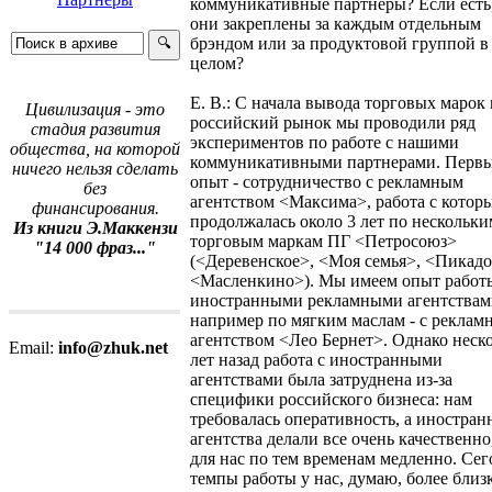
коммуникативные партнеры? Если есть,
они закреплены за каждым отдельным
брэндом или за продуктовой группой в
целом?
Е. В.: С начала вывода торговых марок 
Цивилизация - это
российский рынок мы проводили ряд
стадия развития
экспериментов по работе с нашими
общества, на которой
коммуникативными партнерами. Перв
ничего нельзя сделать
опыт - сотрудничество с рекламным
без
агентством <Максима>, работа с котор
финансирования.
продолжалась около 3 лет по нескольки
Из книги Э.Маккензи
торговым маркам ПГ <Петросоюз>
"14 000 фраз..."
(<Деревенское>, <Моя семья>, <Пикадо
<Масленкино>). Мы имеем опыт работы
иностранными рекламными агентствам
например по мягким маслам - c рекла
агентством <Лео Бернет>. Однако неск
Email:
info@zhuk.net
лет назад работа с иностранными
агентствами была затруднена из-за
специфики российского бизнеса: нам
требовалась оперативность, а иностран
агентства делали все очень качественно
для нас по тем временам медленно. Сег
темпы работы у нас, думаю, более близ