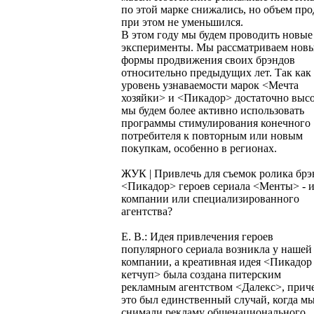
по этой марке снижались, но объем пр
при этом не уменьшился.
В этом году мы будем проводить новые
эксперименты. Мы рассматриваем нов
формы продвижения своих брэндов
относительно предыдущих лет. Так как
уровень узнаваемости марок <Мечта
хозяйки> и <Пикадор> достаточно высо
мы будем более активно использовать
программы стимулирования конечного
потребителя к повторным или новым
покупкам, особенно в регионах.
ЖУК | Привлечь для съемок ролика брэ
<Пикадор> героев сериала <Менты> - 
компании или специализированного
агентства?
Е. В.: Идея привлечения героев
популярного сериала возникла у нашей
компании, а креативная идея <Пикадор 
кетчуп> была создана питерским
рекламным агентством <Далекс>, прич
это был единственный случай, когда м
снимали рекламу общенационального