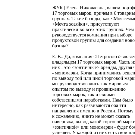
ЖУК | Елена Николаевна, вашем портф
17 торговых марок, причем в 6 товарн
группах. Такие брэнды, как <Моя семья
<Мечта хозяйки>, присутствуют
практически во всех этих группах. Чем
руководствуется компания при выборе
продуктовой группы для создания ново
брэнда?
Е. В.: Да, компания <Петросоюз> являе
владельцем 17 торговых марок. Часть и
них - это <зонтичные> брэнды, другая 
- мономарки. Когда принимались реше
по выводу той или иной торговой марк
мы руководствовались как мировым
опытом по выводу и продвижению
торговых марок, так и своими
собственными наработками. Нам было
интересно, как развиваются оба эти
направления именно в России. Потому 
к сожалению, никто не может сказать
наверняка, вывод какой торговой марки
<зонтичной> или мономарки - будет бо
успешен. У каждой из них есть свои п