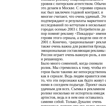
уровня с питерским агентством. Обыч
это делаем в Москве. С героями сериала
нас был заключен годовой контракт, и
многие считают, что очень удачный. Эт
подтверждают и результаты маркетинг
исследований по кетчупам в нескольки
городах осенью 2003 г. Потребители до
пор помнят рекламу <Пикадора> именн
героям этого сериала, а видели они ее е
2001 г. Конечно, <рациональная> рекла
также очень важна для развития брэнда
эмоциональная составляющая рекламы 
России играет очень важную роль, а ин
и решающую.
Было много сомнений, когда снимали
ролик. Мы стремились к тому, чтобы ег
герои были такими же непосредственн
как в сериале. Ведь людям нравится им
то, что эти персонажи как будто живут 
ними в соседнем подъезде. Проект оказ
удачным для всех. Съемка в рекламном
ролике нисколько не испортила имидж
артистов, ведь и в нем они оставались
самими собой. Только Дукалис очень
переживал, потому что его долго дразн