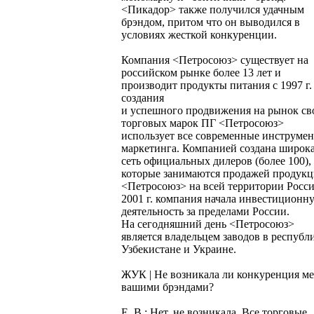
<Пикадор> также получился удачным
брэндом, притом что он выводился в
условиях жесткой конкуренции.
Компания <Петросоюз> существует на
российском рынке более 13 лет и
производит продукты питания с 1997 г.
создания
и успешного продвижения на рынок св
торговых марок ПГ <Петросоюз>
использует все современные инструме
маркетинга. Компанией создана широк
сеть официальных дилеров (более 100),
которые занимаются продажей продук
<Петросоюз> на всей территории Росси
2001 г. компания начала инвестиционн
деятельность за пределами России.
На сегодняшний день <Петросоюз>
является владельцем заводов в республ
Узбекистане и Украине.
ЖУК | Не возникала ли конкуренция м
вашими брэндами?
Е. В.: Нет, не возникала. Все торговые