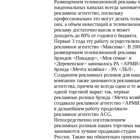
Размещением телевизионной рекламы 
национальных каналах всегда занимает
рекламное агентство, поскольку
профессионально это могут делать толь
они, а объем инвестиций в телевизион
рекламу достаточно высок и может
доходить до 80% от годового бюджета.
Первые 3 года эту работу осуществляло
рекламное агентство <Максима>. В 2003
размещением телевизионной рекламы
брэндов <Пикадор>, <Моя cемья> и
<Деревенское> занималось РА <АРМИ>
брэнда <Мечта хозяйки> - РА <ЛБЛ>.
Созданием рекламных роликов для наш
компании также занимаются рекламны
агентства, причем не всегда одни и те 
одной торговой марке: так, первые
рекламные ролики брэнда <Мечта хозя
создавало рекламное агентство <АРМИ
в дальнейшем работу продолжило
рекламное агентство ACG.
Непосредственно изготовлением
рекламных роликов наших торговых м
занимаются лучшие продакшн-студии
России. Также мы обязательно привлек