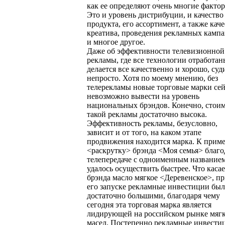
как ее определяют очень многие факто
Это и уровень дистрибуции, и качество
продукта, его ассортимент, а также кач
креатива, проведения рекламных камп
и многое другое.
Даже об эффективности телевизионной
рекламы, где все технологии отработан
делается все качественно и хорошо, суд
непросто. Хотя по моему мнению, без
телерекламы новые торговые марки се
невозможно вывести на уровень
национальных брэндов. Конечно, стои
такой рекламы достаточно высока.
Эффективность рекламы, безусловно,
зависит и от того, на каком этапе
продвижения находится марка. К приме
<раскрутку> брэнда <Моя семья> благо
телепередаче с одноименным название
удалось осуществить быстрее. Что касае
брэнда масло мягкое <Деревенское>, п
его запуске рекламные инвестиции бы
достаточно большими, благодаря чему
сегодня эта торговая марка является
лидирующей на российском рынке мяг
масел. Постепенно рекламные инвести