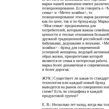
марки нашей компании имеют различн
позиционирование. Если говорить о <
семье> и <Мечте хозяйки>, то
позиционирование этих марок различае
как по цене, так и по брэнд-коду. Марка
<Моя семья> предназначена для
потребителей, которым важны семейны
ценности и теплые отношения большой
дружной традиционной российской сем
бабушками, дедушками и внуками. <Ме
хозяйки> - брэнд для современной
успешной женщины, ведущей активны
образ жизни, приоритетами которой
являются ее семья и интересная работа.
марка более динамичная и современная
и более дорогая.
ЖУК | Существует ли какая-то стандарт
технология или каждый новый брэнд
выводится на рынок по совершенно но
схеме? Есть ли специфика в каждой
продуктовой группе?
Е. В.: Несколько лет назад, когда мы то
начинали заниматься производством