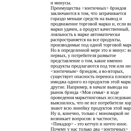
и минусы.
Преимущества <зонтичных> брэндов
заключаются в том, что затрачивается
гораздо меньше средств на вывод и
продвижение торговой марки и, если в
марки удачен, а продукт качественный,
лояльность к марке автоматически
распространяется на все продукты,
производимые под одной торговой мар
Но в определенной мере это и минус: в
первых, у потребителя размытое
представление о том, какие именно
продукты предлагаются под тем или и
<зонтичным> брэндом, а во-вторых,
существует опасность переноса плохого
имиджа одного из продуктов этой марк
другие. Например, в начале вывода на
рынок брэнда <Моя семья> в ходе
проведения маркетинговых исследова
выяснилось, что не все потребители хо
знают всю линейку продуктов этой мар
Ну и, конечно, только с мономаркой не
возникает вопросов: в частности,
<Пикадор> - это кетчуп и ничто иное.
Почему у нас только два <зонтичных>