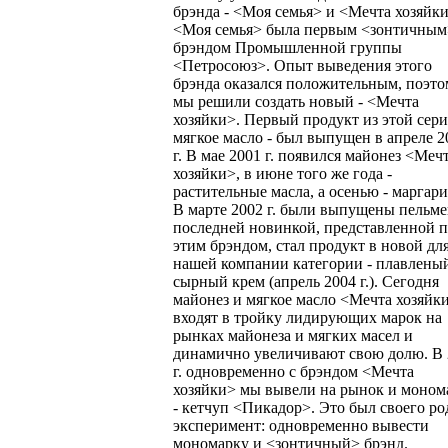
брэнда - <Моя семья> и <Мечта хозяйк
<Моя семья> была первым <зонтичным
брэндом Промышленной группы
<Петросоюз>. Опыт выведения этого
брэнда оказался положительным, поэто
мы решили создать новый - <Мечта
хозяйки>. Первый продукт из этой сери
мягкое масло - был выпущен в апреле 2
г. В мае 2001 г. появился майонез <Меч
хозяйки>, в июне того же года -
растительные масла, а осенью - маргар
В марте 2002 г. были выпущены пельме
последней новинкой, представленной 
этим брэндом, стал продукт в новой дл
нашей компании категории - плавлены
сырный крем (апрель 2004 г.). Сегодня
майонез и мягкое масло <Мечта хозяйк
входят в тройку лидирующих марок на
рынках майонеза и мягких масел и
динамично увеличивают свою долю. В 
г. одновременно с брэндом <Мечта
хозяйки> мы вывели на рынок и моном
- кетчуп <Пикадор>. Это был своего ро
эксперимент: одновременно вывести
мономарку и <зонтичный> брэнд.