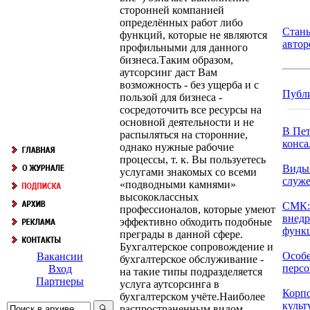
сторонней компанией
определённых работ либо
Стан
функций, которые не являются
автор
профильными для данного
бизнеса.Таким образом,
аутсорсинг даст Вам
возможность - без ущерба и с
Публ
пользой для бизнеса -
сосредоточить все ресурсы на
основной деятельности и не
В Пет
распыляться на сторонние,
конса
однако нужные рабочие
процессы, т. к. Вы пользуетесь
Виды
услугами знакомых со всеми
служ
«подводными камнями»
высококлассных
СМК:
профессионалов, которые умеют
внедр
эффективно обходить подобные
функц
преграды в данной сфере.
Бухгалтерское сопровождение и
Особе
Вакансии
бухгалтерское обслуживание -
персон
Вход
на такие типы подразделяется
Партнеры
услуга аутсорсинга в
Корп
бухгалтерском учёте.Наиболее
культ
распространенным видом