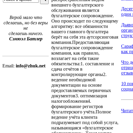
внешнего бухгалтерского
Десят
обслуживания является
один р
бухгалтерское сопровождение.
Верой мало что
Оно происходит по следующему
сделаешь, но без веры
Дьяво
алгоритму: все обязанности
не
орга
вашего главного бухгалтера
сделаешь ничего.
струк
берёт на себя эта аутсорсинговая
Сэмюэл Батлер
компания.Предоставляющая
Сараф
бухгалтерское сопровождение
как п
компания, как правило,
возлагает на себя такие
Что д
обязательства:1. составление и
Email:
info@zhuk.net
отри
сдача отчётов в
отзыв.
контролирующие органы2.
ведение необходимой
10 по
документации на основе
социа
предоставляемых первичных
документов3. оптимизация
налогообложения4.
формирование регистров
Читат
бухгалтерского учёта.Полное
ведение учёта клиента
подразумевает под собой услуга,
называющаяся «бухгалтерское