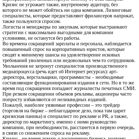
Кризис не угрожает также, внутреннему аудитору, без
которого не может обойтись ни одна компания. Лизинговые
специалисты, которые предоставляют фрилансеров напрокат,
также пользуются спросом.
Логисты и менеджеры по закупкам, которые выстраивают
стратегии с максимально выгодными для компании
условиями, не останутся без работы.
Во времена сокращений зарплаты и персонала, наблюдается
повышенный спрос на корпоративных юристов, которые
сводят к минимуму шансы на удовлетворение исковых
требований уволенных или недовольных чем-то сотрудников.
Увольнения не затронут специалистов производственного
медиапроцесса (речь идет об Интернет ресурсах): арт-
директора, верстальщики, программисты – необходимые
составляющие функционирования издания в сети. Но в то же
время под сокращения попадают журналисты печатных СМИ.
При резком сокращении объемов рекламы, акционеры часто
попросту избавляются от неликвидных изданий.
Пожалуй, наиболее уязвимые профессии – это трейдер
(торговля на бирже – неблагодарное дело, пока там царит
кризисная паника) и специалист по рекламе и PR, а также,
директор по маркетингу, именно с ними руководство
компании, при необходимости, расстанется в первую очередь,
в связи со снижением спроса на рекламу.
Кризис - не время думать о расширении бизнеса, поэтому