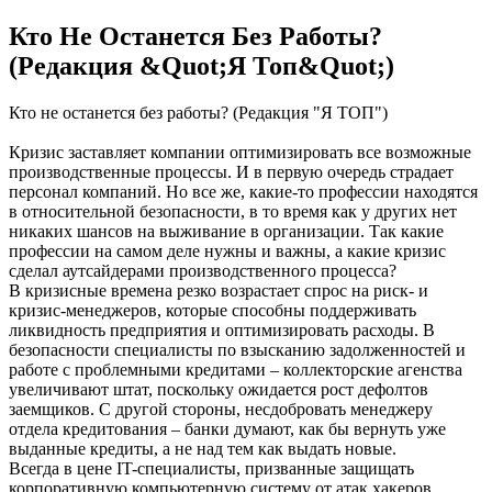
Кто Не Останется Без Работы?
(Редакция &Quot;Я Топ&Quot;)
Кто не останется без работы? (Редакция "Я ТОП")
Кризис заставляет компании оптимизировать все возможные
производственные процессы. И в первую очередь страдает
персонал компаний. Но все же, какие-то профессии находятся
в относительной безопасности, в то время как у других нет
никаких шансов на выживание в организации. Так какие
профессии на самом деле нужны и важны, а какие кризис
сделал аутсайдерами производственного процесса?
В кризисные времена резко возрастает спрос на риск- и
кризис-менеджеров, которые способны поддерживать
ликвидность предприятия и оптимизировать расходы. В
безопасности специалисты по взысканию задолженностей и
работе с проблемными кредитами – коллекторские агенства
увеличивают штат, поскольку ожидается рост дефолтов
заемщиков. С другой стороны, несдобровать менеджеру
отдела кредитования – банки думают, как бы вернуть уже
выданные кредиты, а не над тем как выдать новые.
Всегда в цене IT-специалисты, призванные защищать
корпоративную компьютерную систему от атак хакеров.