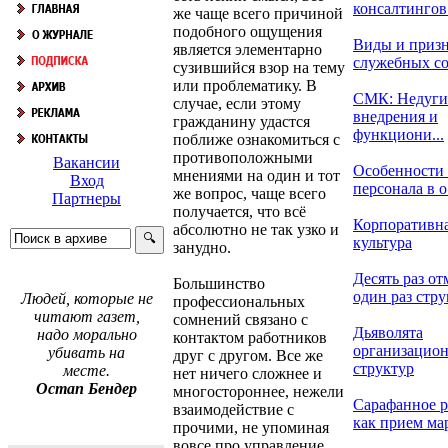
консалтингов.
же чаще всего причиной
подобного ощущения
Виды и приз
является элементарно
служебных с
сузившийся взор на тему
или проблематику. В
СМК: Недуги
случае, если этому
внедрения и
гражданину удастся
функциони...
поближе ознакомиться с
противоположными
Вакансии
Особенности
мнениями на один и тот
Вход
персонала в о.
же вопрос, чаще всего
Партнеры
получается, что всё
Корпоративн
абсолютно не так узко и
культура
занудно.
Десять раз от
Большинство
один раз струк
Людей, которые не
профессиональных
читают газет,
сомнений связано с
Дьяволята
надо морально
контактом работников
организацио
убивать на
друг с другом. Все же
структур
месте.
нет ничего сложнее и
Остап Бендер
многостороннее, нежели
Сарафанное 
взаимодействие с
как прием мар
прочими, не упоминая
вовсе про управление