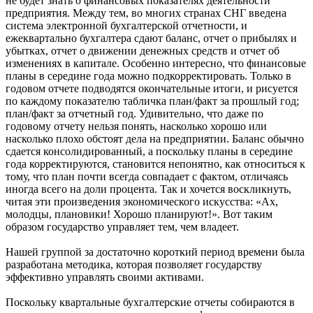
не будет знать о финансовых показателях деятельности
предприятия. Между тем, во многих странах СНГ введена
система электронной бухгалтерской отчетности, и
ежеквартально бухгалтера сдают баланс, отчет о прибылях и
убытках, отчет о движении денежных средств и отчет об
изменениях в капитале. Особенно интересно, что финансовые
планы в середине года можно подкорректировать. Только в
годовом отчете подводятся окончательные итоги, и рисуется
по каждому показателю табличка план/факт за прошлый год;
план/факт за отчетный год. Удивительно, что даже по
годовому отчету нельзя понять, насколько хорошо или
насколько плохо обстоят дела на предприятии. Баланс обычно
сдается консолидированный, а поскольку планы в середине
года корректируются, становится непонятно, как относиться к
тому, что план почти всегда совпадает с фактом, отличаясь
иногда всего на доли процента. Так и хочется воскликнуть,
читая эти произведения экономического искусства: «Ах,
молодцы, плановики! Хорошо планируют!». Вот таким
образом государство управляет тем, чем владеет.
Нашей группой за достаточно короткий период времени была
разработана методика, которая позволяет государству
эффективно управлять своими активами.
Поскольку квартальные бухгалтерские отчеты собираются в