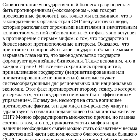
Словосочетание «государственный бизнес» сразу перестает
быть противоречивым («оксюмороном», как говорят
просвещенные филологи), как только мы вспоминаем, что в
законодательных органах стран СНГ депутатствуют люди,
которые располагают огромными капиталами и значительным
количеством частной собственности. Этот факт явно вступает
в противоречие с первым мифом: о том, что государство и
бизнес имеют противоположные интересы. Оказалось, что
при ответе на вопрос «Кто такое государство?» мы не можем
закрывать глаза на то, что законодательство государств
формируют крупнейшие бизнесмены. Также вспомним, что в
каждой стране СНГ все еще сохранились предприятия,
принадлежащие государству (неприватизированные или
приватизированные не полностью), которые служат
системообразующими для региональных или национальных
экономик. Этот факт противоречит второму тезису, в котором
утверждается, что государство не может быть эффективным
управленцем. Почему же, несмотря на столь вопиющее
противоречие фактам, эти два мифа по-прежнему живут и
здравствуют в сознании подавляющего большинства жителей
СНГ? Можно сформулировать множество причин, но главная
состоит в том, что под прикрытием этих мифов и при
наличии необходимых связей можно стать обладателем весьма
существенной части экономического благосостояния бывшего
СССР, осуществив процедуру приватизации. Соблазн велик.