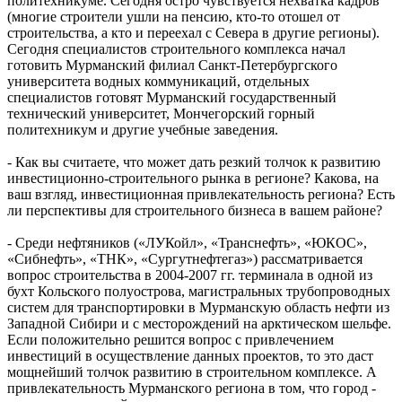
политехникуме. Сегодня остро чувствуется нехватка кадров
(многие строители ушли на пенсию, кто-то отошел от
строительства, а кто и переехал с Севера в другие регионы).
Сегодня специалистов строительного комплекса начал
готовить Мурманский филиал Санкт-Петербургского
университета водных коммуникаций, отдельных
специалистов готовят Мурманский государственный
технический университет, Мончегорский горный
политехникум и другие учебные заведения.
- Как вы считаете, что может дать резкий толчок к развитию
инвестиционно-строительного рынка в регионе? Какова, на
ваш взгляд, инвестиционная привлекательность региона? Есть
ли перспективы для строительного бизнеса в вашем районе?
- Среди нефтяников («ЛУКойл», «Транснефть», «ЮКОС»,
«Сибнефть», «ТНК», «Сургутнефтегаз») рассматривается
вопрос строительства в 2004-2007 гг. терминала в одной из
бухт Кольского полуострова, магистральных трубопроводных
систем для транспортировки в Мурманскую область нефти из
Западной Сибири и с месторождений на арктическом шельфе.
Если положительно решится вопрос с привлечением
инвестиций в осуществление данных проектов, то это даст
мощнейший толчок развитию в строительном комплексе. А
привлекательность Мурманского региона в том, что город -