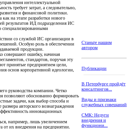
 управления интеллектуальной
ость требует затрат, а следовательно,
 развития и финансовой политики.
 как на этапе разработки нового
ией результатов ИД подразделения ИС
со специализированными
йствии со службой ИС организации в
Станьте нашим
решений. Особую роль в обеспечении
автором
здаваемой продукции.
ко совершают ошибку, начиная
гламентов, стандартов, поручая эту
яют принятые предприятием цели,
Публикации
ания основ корпоративной идеологии,
В Петербурге пройдёт
консалтингов...
его руководства компании. Четко
ия позволяют обоснованно формировать
Виды и признаки
тные задачи, как выбор способа и
служебных совещаний
 размера авторского вознаграждения
а эффективность инновационных
СМК: Недуги
внедрения и
ься, например, лишь увеличением
функциони...
а от их внедрения на предприятии.