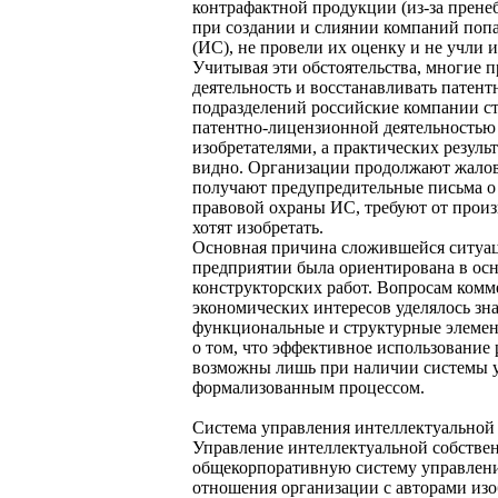
контрафактной продукции (из-за прене
при создании и слиянии компаний попа
(ИС), не провели их оценку и не учли и
Учитывая эти обстоятельства, многие 
деятельность и восстанавливать патен
подразделений российские компании с
патентно-лицензионной деятельностью в
изобретателями, а практических резуль
видно. Организации продолжают жалов
получают предупредительные письма о
правовой охраны ИС, требуют от произво
хотят изобретать.
Основная причина сложившейся ситуации
предприятии была ориентирована в ос
конструкторских работ. Вопросам комм
экономических интересов уделялось зн
функциональные и структурные элемен
о том, что эффективное использование 
возможны лишь при наличии системы у
формализованным процессом.
Система управления интеллектуальной
Управление интеллектуальной собствен
общекорпоративную систему управления
отношения организации с авторами изоб