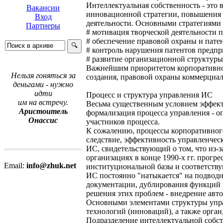
Интеллектуальная собственность - это
Вакансии
инновационной стратегии, повышения к
Вход
деятельности. Основными стратегиями
Партнеры
# мотивация творческой деятельности п
# обеспечение правовой охраны и пате
# контроль нарушения патентов предпр
# развитие организационной структуры
Важнейшим приоритетом корпоративной
Нельзя гоняться за
создания, правовой охраны коммерциа
деньгами - нужно
идти
Процесс и структура управления ИС
им на встречу.
Весьма существенным условием эффект
Аристоитель
формализация процесса управления - о
Онассис
участников процесса.
К сожалению, процессы корпоративного
следствие, эффективность управленчес
ИС, свидетельствующий о том, что из-
организациях в конце 1990-х гг. прогр
Email:
info@zhuk.net
институциональной базы и соответств
ИС постоянно "натыкается" на подвод
документации, дублирования функций 
решения этих проблем - внедрение авт
Основными элементами структуры упра
технологий (инноваций), а также орг
Подразделение интеллектуальной собст