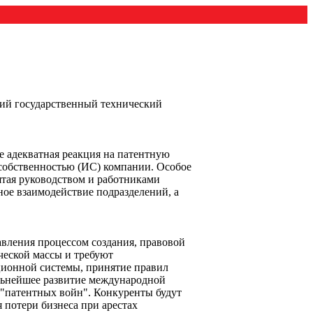
ий государственный технический
е адекватная реакция на патентную
собственностью (ИС) компании. Особое
тая руководством и работниками
ое взаимодействие подразделений, а
вления процессом создания, правовой
ческой массы и требуют
ионной системы, принятие правил
альнейшее развитие международной
"патентных войн". Конкуренты будут
 потери бизнеса при арестах