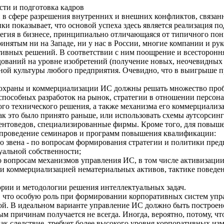
сти и подготовка кадров
в сфере разрешения внутренних и внешних конфликтов, связанн
ки показывает, что основой успеха здесь является реализация п
тегия в бизнесе, принципиально отличающаяся от типичного по
инятым ни на Западе, ни у нас в России, многие компании и ру
ктивных решений. В соответствии с ним поощрение и всесторонн
дований на уровне изобретений (получение новых, неочевидных 
ой культуры любого предприятия. Очевидно, что в выигрыше пр
охраны и коммерциализации ИС должны решать множество проб
способных разработок на рынок, стратегии в отношении персон
го технического решения, а также механизма его коммерциализац
ак это было принято раньше, или использовать схемы аутсорсин
нтоведов, специализированные фирмы. Кроме того, для повыш
о проведение семинаров и программ повышения квалификации:
о звена - по вопросам формирования стратегии и политики пред
уальной собственности;
о вопросам механизмов управления ИС, в том числе активизации
и коммерциализацией нематериальных активов, тактике поведен
еории и методологии решения интеллектуальных задач.
, что особую роль при формировании корпоративных систем упра
. В идеальном варианте управление ИС должно быть построено 
ым причинам получается не всегда. Иногда, вероятно, потому, ч
как следствие, требует более высокого уровня корпоративных и