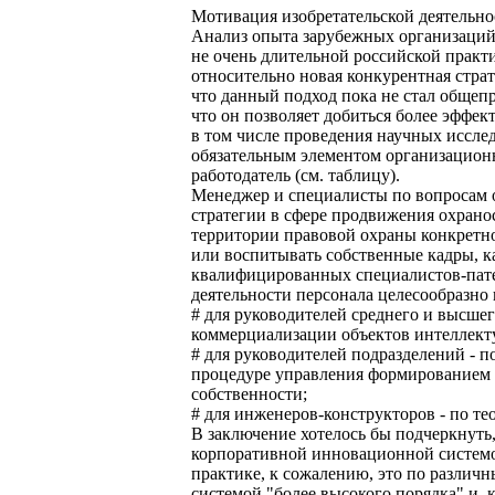
Мотивация изобретательской деятельно
Анализ опыта зарубежных организаций 
не очень длительной российской практи
относительно новая конкурентная стра
что данный подход пока не стал общепр
что он позволяет добиться более эффе
в том числе проведения научных иссле
обязательным элементом организационн
работодатель (см. таблицу).
Менеджер и специалисты по вопросам 
стратегии в сфере продвижения охрано
территории правовой охраны конкретно
или воспитывать собственные кадры, к
квалифицированных специалистов-пате
деятельности персонала целесообразн
# для руководителей среднего и высшег
коммерциализации объектов интеллект
# для руководителей подразделений - п
процедуре управления формированием 
собственности;
# для инженеров-конструкторов - по т
В заключение хотелось бы подчеркнуть
корпоративной инновационной системой
практике, к сожалению, это по различн
системой "более высокого порядка" и, 