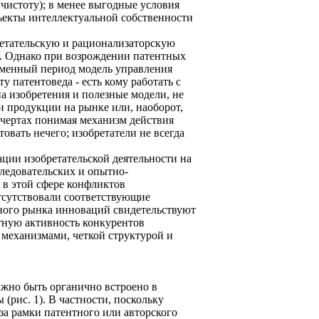
чистоту); в менее выгодные условия
ъекты интеллектуальной собственности
ретательскую и рационализаторскую
г. Однако при возрождении патентных
рменный период модель управления
у патентоведа - есть кому работать с
на изобретения и полезные модели, не
 продукции на рынке или, наоборот,
чертах понимая механизм действия
овать нечего; изобретатели не всегда
ации изобретательской деятельности на
ледовательских и опытно-
 в этой сфере конфликтов
отсутствовали соответствующие
ного рынка инноваций свидетельствуют
нтную активность конкурентов
механизмами, четкой структурой и
лжно быть органично встроено в
рис. 1). В частности, поскольку
за рамки патентного или авторского