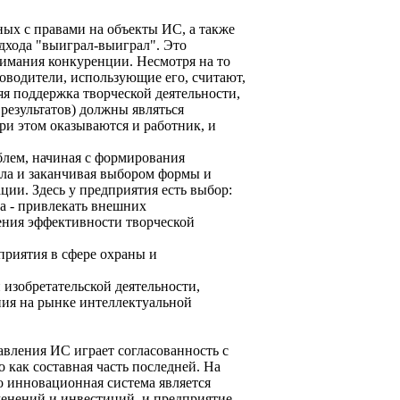
ых с правами на объекты ИС, а также
одхода "выиграл-выиграл". Это
нимания конкуренции. Несмотря на то
ководители, использующие его, считают,
яя поддержка творческой деятельности,
результатов) должны являться
и этом оказываются и работник, и
лем, начиная c формирования
ала и заканчивая выбором формы и
ии. Здесь у предприятия есть выбор:
га - привлекать внешних
ения эффективности творческой
приятия в сфере охраны и
 изобретательской деятельности,
ия на рынке интеллектуальной
вления ИС играет согласованность с
как составная часть последней. На
то инновационная система является
зменений и инвестиций, и предприятие