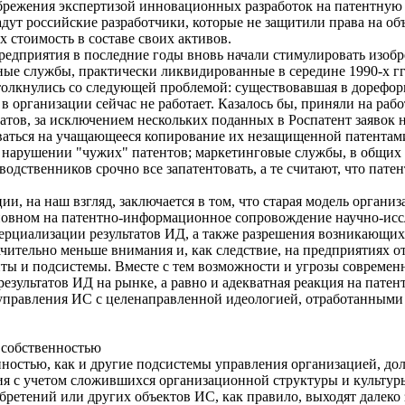
брежения экспертизой инновационных разработок на патентную 
дут российские разработчики, которые не защитили права на об
х стоимость в составе своих активов.
предприятия в последние годы вновь начали стимулировать изоб
тные службы, практически ликвидированные в середине 1990-х г
толкнулись со следующей проблемой: существовавшая в дорефо
 организации сейчас не работает. Казалось бы, приняли на работ
татов, за исключением нескольких поданных в Роспатент заявок 
аться на учащающееся копирование их незащищенной патентами
 нарушении "чужих" патентов; маркетинговые службы, в общих 
дственников срочно все запатентовать, а те считают, что патент
, на наш взгляд, заключается в том, что старая модель организ
новном на патентно-информационное сопровождение научно-исс
ерциализации результатов ИД, а также разрешения возникающих
ачительно меньше внимания и, как следствие, на предприятиях 
ты и подсистемы. Вместе с тем возможности и угрозы современ
результатов ИД на рынке, а равно и адекватная реакция на пате
правления ИС с целенаправленной идеологией, отработанными 
 собственностью
ностью, как и другие подсистемы управления организацией, до
 с учетом сложившихся организационной структуры и культуры (
ретений или других объектов ИС, как правило, выходят далеко 