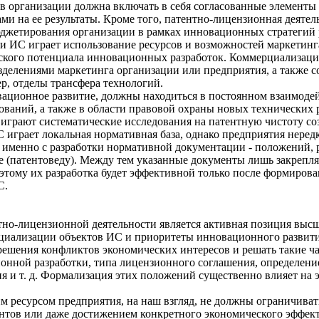
 в организации должна включать в себя согласованные элементы
ми на ее результаты. Кроме того, патентно-лицензионная деятельн
юджетирования организации в рамках инновационных стратегий
 ИС играет использование ресурсов и возможностей маркетинга
ческого потенциала инновационных разработок. Коммерциализац
зделениями маркетинга организации или предприятия, а также 
р, отделы трансфера технологий.
вационное развитие, должны находиться в постоянном взаимоде
ваний, а также в области правовой охраны новых технических 
играют систематические исследования на патентную чистоту со
 играет локальная нормативная база, однако предприятия неред
менно с разработки нормативной документации - положений, ре
те (патентоведу). Между тем указанные документы лишь закрепл
этому их разработка будет эффективной только после формиров
С.
о-лицензионной деятельности является активная позиция высш
рциализации объектов ИС и приоритеты инновационного развит
ешения конфликтов экономических интересов и решать такие час
нной разработки, типа лицензионного соглашения, определение
ия и т. д. Формализация этих положений существенно влияет н
м ресурсом предприятия, на наш взгляд, не должны ограничиват
ентов или даже достижением конкретного экономического эффект