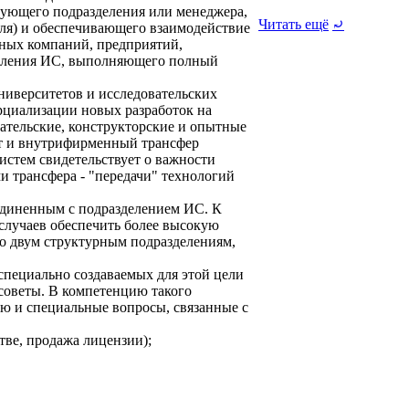
ующего подразделения или менеджера,
Читать ещё
⤾
ля) и обеспечивающего взаимодействие
ных компаний, предприятий,
деления ИС, выполняющего полный
университетов и исследовательских
циализации новых разработок на
ательские, конструкторские и опытные
ит и внутрифирменный трансфер
истем свидетельствует о важности
 трансфера - "передачи" технологий
единенным с подразделением ИС. К
случаев обеспечить более высокую
по двум структурным подразделениям,
пециально создаваемых для этой цели
советы. В компетенцию такого
ю и специальные вопросы, связанные с
тве, продажа лицензии);