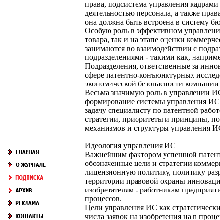
права, подсистема управления кадрами
деятельностью персонала, а также права
она должна быть встроена в систему б
Особую роль в эффективном управлении
товара, так и на этапе оценки коммер
занимаются во взаимодействии с подра
подразделениями - такими как, наприме
Подразделения, ответственные за инно
сфере патентно-конъюнктурных исследо
экономической безопасности компании 
Весьма значимую роль в управлении ИС
формирование системы управления ИС и
задачу специалисту по патентной рабо
стратегии, приоритеты и принципы, по
механизмов и структуры управления И
Идеология управления ИС
Важнейшим фактором успешной патентн
обозначенные цели и стратегии комме
лицензионную политику, политику разр
территории правовой охраны инновацио
изобретателям - работникам предприят
процессов.
Цели управления ИС как стратегически
числа заявок на изобретения на n проц