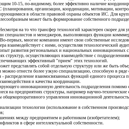
щим 10-15, по-видимому, более эффективно наличие координир
 (планирования, организации, координации, мотивации, контро
ирующимися в области правовой охраны объектов ИС. Для круп
целесообразным может быть формирование собственного подраз
есмотря на то что трансфер технологий характерен скорее для 
или специалистов и менеджеров, выполняющих функции комммер
. Во-первых, многие компании имеют свои собственные исследов
фера взаимодействует с ними, осуществляя технологический ауд
 опыт развития региональных и национальных инновационных с
х структур, осуществляющих взаимодействие с подразделениями
беспечивающих эффективный "прием" этих технологий.
ожет представлять собой отдельную структуру или же быть объ
ы можно отнести более узкую специализацию, способную в ряде 
он - распределение взаимосвязанных функций единого процесса 
взаимодействия и качества координации.
рующего инновационную деятельность подразделения помимо с
еся на предприятиях структуры, например научно-технические 
ы общекорпоративного управления инновационной деятельность
иализации технологии (использование в собственном производс
в;
ошениях между предприятием и работником (изобретателем);
онфликтов в сфере интеллектуальной собственности.