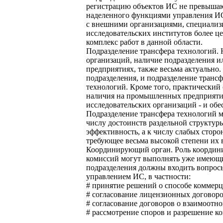
регистрацию объектов ИС не превышаю
наделенного функциями управления ИС
с внешними организациями, специализ
исследовательских институтов более 
комплекс работ в данной области.
Подразделение трансфера технологий. Н
организаций, наличие подразделения 
предприятиях, также весьма актуально
подразделения, и подразделение транс
технологий. Кроме того, практический
наличия на промышленных предприятия
исследовательских организаций - и о
Подразделение трансфера технологий м
числу достоинств раздельной структур
эффективность, а к числу слабых стор
требующее весьма высокой степени их 
Координирующий орган. Роль координи
комиссий могут выполнять уже имеющи
подразделения должны входить вопрос
управлением ИС, в частности:
# принятие решений о способе коммерц
# согласование лицензионных договоро
# согласование договоров о взаимоотн
# рассмотрение споров и разрешение к