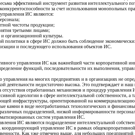
 весьма эффективный инструмент развития интеллектуального п
онкурентоспособности за счет использования монопольных пра
 управления ИС являются:
ерсонала;
нтной чистоты продукции;
иятия третьими лицами;
 и организационной культуры.
 политики в сфере ИС должно быть соблюдение экономических 
лизации и последующего использования объектов ИС.
ивного управления ИС как важнейшей части корпоративной ин
пределение функций, последовательности их выполнения, управ
 управления на многих предприятиях и в организациях не опре
кой деятельности недостаточно высока. Это подтверждает и наш
за отсутствия отработанных механизмов и процедур управления 
ессивной идеологии в сфере интеллектуальной собственности, а
ующей инфраструктуры, ориентированной на коммерциализацию 
ные камни в виде неотработанных технологических и финансовы
различных подразделений, низкой информированности персонала
оматизированных систем управления ИС.
вления ИС являются подразделение интеллектуальной собственн
ан, координирующий управление ИС в рамках общекорпоративно
венности. Как уже отмечено выше, для небольших предприятий 