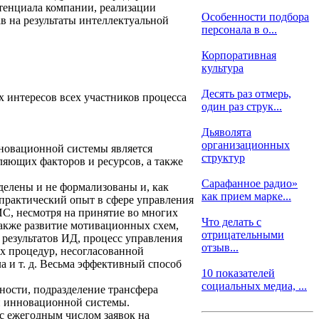
отенциала компании, реализации
Особенности подбора
в на результаты интеллектуальной
персонала в о...
Корпоративная
культура
Десять раз отмерь,
интересов всех участников процесса
один раз струк...
Дьяволята
организационных
новационной системы является
структур
ляющих факторов и ресурсов, а также
Сарафанное радио»
делены и не формализованы и, как
как прием марке...
 практический опыт в сфере управления
ИС, несмотря на принятие во многих
Что делать с
 также развитие мотивационных схем,
отрицательными
результатов ИД, процесс управления
отзыв...
х процедур, несогласованной
 и т. д. Весьма эффективный способ
10 показателей
социальных медиа, ...
ости, подразделение трансфера
й инновационной системы.
с ежегодным числом заявок на