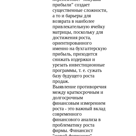
прибыли" создает
существенные сложности,
а то и барьеры для
возврата в наиболее
привлекательную ячейку
матрицы, поскольку для
достижения роста,
ориентированного
именно на бухгалтерскую
прибыль, приходится
снижать издержки и
урезать инвестиционные
программы, т. е. сужать
базу будущего роста
продаж.
Выявление противоречия
между краткосрочным и
долгосрочным
финансовым измерением
роста - это важный вклад
современного
финансового анализа в
проблематику роста
фирмы. Финансист
"новой формации"