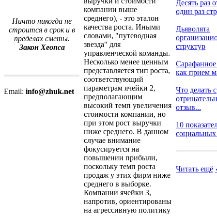
выручки и стоимости
Десять раз о
компании выше
один раз стр
среднего), - это эталон
Ничто никогда не
качества роста. Иными
Дьяволята
строится в срок и в
словами, "путеводная
организаци
пределах сметы.
звезда" для
структур
Закон Хеопса
управленческой команды.
Несколько менее ценным
Сарафанное
представляется тип роста,
как прием ма
соответствующий
параметрам ячейки 2,
Что делать с
Email:
info@zhuk.net
предполагающим
отрицатель
высокий темп увеличения
отзыв...
стоимости компании, но
при этом рост выручки
10 показате
ниже среднего. В данном
социальных м
случае внимание
фокусируется на
повышении прибыли,
поскольку темп роста
Читать ещё
продаж у этих фирм ниже
среднего в выборке.
Компании ячейки 3,
напротив, ориентированы
на агрессивную политику