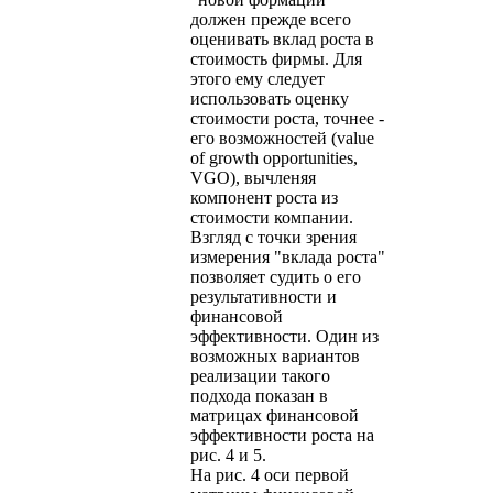
должен прежде всего
оценивать вклад роста в
стоимость фирмы. Для
этого ему следует
использовать оценку
стоимости роста, точнее -
его возможностей (value
of growth opportunities,
VGO), вычленяя
компонент роста из
стоимости компании.
Взгляд с точки зрения
измерения "вклада роста"
позволяет судить о его
результативности и
финансовой
эффективности. Один из
возможных вариантов
реализации такого
подхода показан в
матрицах финансовой
эффективности роста на
рис. 4 и 5.
На рис. 4 оси первой