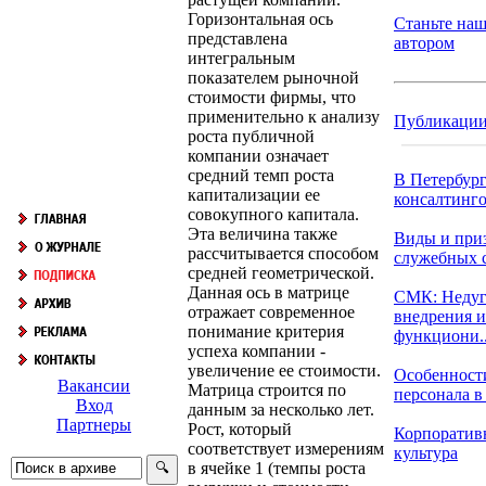
Горизонтальная ось
Станьте на
представлена
автором
интегральным
показателем рыночной
стоимости фирмы, что
применительно к анализу
Публикаци
роста публичной
компании означает
средний темп роста
В Петербург
капитализации ее
консалтингов
совокупного капитала.
Эта величина также
Виды и при
рассчитывается способом
служебных 
средней геометрической.
Данная ось в матрице
СМК: Неду
отражает современное
внедрения и
понимание критерия
функциони..
успеха компании -
увеличение ее стоимости.
Особенност
Вакансии
Матрица строится по
персонала в 
Вход
данным за несколько лет.
Партнеры
Рост, который
Корпоратив
соответствует измерениям
культура
в ячейке 1 (темпы роста