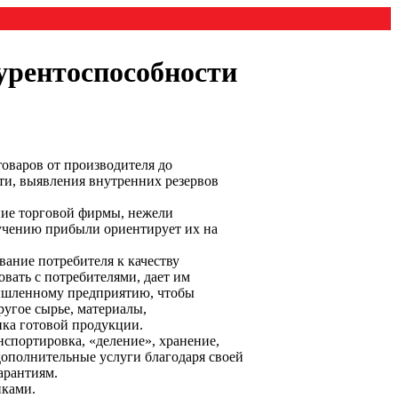
рентоспособности
оваров от производителя до
сти, выявления внутренних резервов
ание торговой фирмы, нежели
учению прибыли ориентирует их на
ание потребителя к качеству
вать с потребителями, дает им
мышленному предприятию, чтобы
ругое сырье, материалы,
ика готовой продукции.
нспортировка, «деление», хранение,
дополнительные услуги благодаря своей
арантиям.
иками.