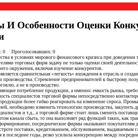
 И Особенности Оценки Конку
и
0) : 0 Проголосовавших: 0
тва в условиях мирового финансового кризиса при доведении т
телями торговых фирм задачу не только оценки своей деятельно
него окружения, включая изучение конкурентов.
является сравнительная «легкость» вхождения в отрасль и созд
о производства. Стремление предпринимателей к быстрому пол
говлю, а не в производство.
яющие потребление продукции, а именно: емкость рынка, требов
ость специалистов торговой фирмы непосредственно контактиро
продукции более гибко реагировать на изменение спроса. Про
лей, необходимо изменить технологию производства, закупить д
иалистов и т.д., а торговой фирме стоит лишь сменить поставщ
нтом канала сбыта, то она выполняет ряд функций таких, как тра
нформирование, посреднические фирмы оказывают покупателям 
строте поставки, кредитованием, обслуживанием, выдаваемым г
 в последние годы, резко усилила конкуренцию между посредн