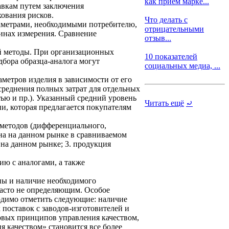
как прием марке...
авкам путем заключения
ования рисков.
Что делать с
аметрами, необходимыми потребителю,
отрицательными
инах измерения. Сравнение
отзыв...
й методы. При организационных
10 показателей
бора образца-аналога могут
социальных медиа, ...
метров изделия в зависимости от его
среднения полных затрат для отдельных
ью и пр.). Указанный средний уровень
Читать ещё
⤾
и, которая предлагается покупателям
 методов (дифференциального,
на на данном рынке в сравниваемом
 на данном рынке; 3. продукция
ю с аналогами, а также
ны и наличие необходимого
асто не определяющим. Особое
одимо отметить следующие: наличие
 поставок с заводов-изготовителей и
новых принципов управления качеством,
я качеством» становится все более