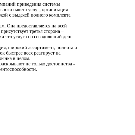
компаний приведения системы
ьного пакета услуг; организация
зкой с выдачей полного комплекта
м. Она предоставляется на всей
присутствует третья сторона –
ии это услуга на сегодняшний день
ия, широкий ассортимент, полнота и
к быстрее всех реагирует на
рынка в целом.
аскрывают не только достоинства -
рентоспособности.