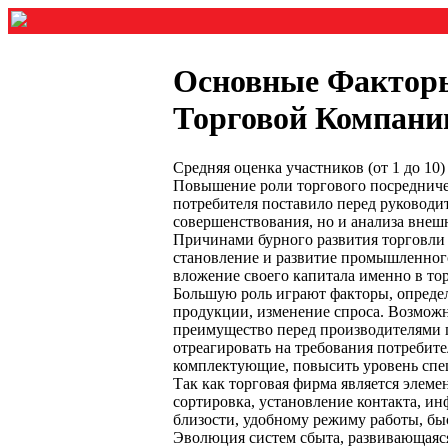
Основные Факторы
Торговой Компани
Средняя оценка участников (от 1 до 1
Повышение роли торгового посредничес
потребителя поставило перед руководи
совершенствования, но и анализа внеш
Причинами бурного развития торговли 
становление и развитие промышленног
вложение своего капитала именно в тор
Большую роль играют факторы, определ
продукции, изменение спроса. Возможн
преимущество перед производителями 
отреагировать на требования потребите
комплектующие, повысить уровень спец
Так как торговая фирма является элеме
сортировка, установление контакта, и
близости, удобному режиму работы, бы
Эволюция систем сбыта, развивающаяся