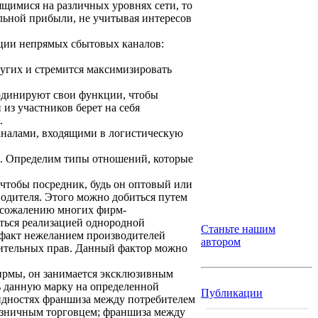
щимися на различных уровнях сети, то
альной прибыли, не учитывая интересов
ации непрямых сбытовых каналов:
ругих и стремится максимизировать
рдинируют свои функции, чтобы
из участников берет на себя
.
аналами, входящими в логистическую
. Определим типы отношений, которые
 чтобы посредник, будь он оптовый или
одителя. Этого можно добиться путем
к сожалению многих фирм-
аться реализацией однородной
Станьте нашим
 факт нежеланием производителей
автором
чительных прав. Данный фактор можно
фирмы, он занимается эксклюзивным
ь данную марку на определенной
Публикации
видностях франшиза между потребителем
озничным торговцем; франшиза между