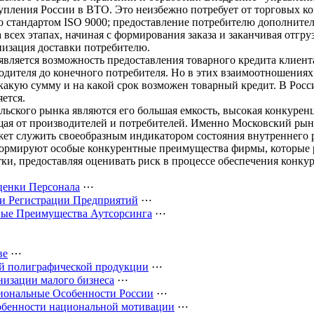
тупления России в ВТО. Это неизбежно потребует от торговых 
о стандартом ISO 9000; предоставление потребителю дополнител
всех этапах, начиная с формирования заказа и заканчивая отгру
низация доставки потребителю.
вляется возможность предоставления товарного кредита клиента
дителя до конечного потребителя. Но в этих взаимоотношениях 
какую сумму и на какой срок возможен товарный кредит. В Росс
ется.
ьского рынка являются его большая емкость, высокая конкуренц
я от производителей и потребителей. Именно Московский рыно
ет служить своеобразным индикатором состояния внутреннего 
формируют особые конкурентные преимущества фирмы, которые р
ки, предоставляя оценивать риск в процессе обеспечения конку
енки Персонала
⋯
 Регистрации Предприятий
⋯
ные Преимущества Аутсорсинга
⋯
ве
⋯
й полиграфической продукции
⋯
низации малого бизнеса
⋯
иональные Особенности России
⋯
собенности национальной мотивации
⋯