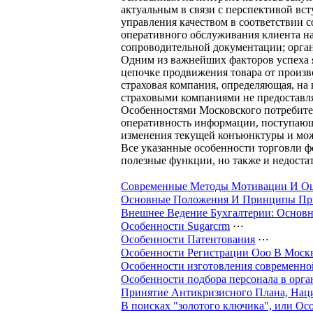
актуальным в связи с перспективой вс
управления качеством в соответствии с
оперативного обслуживания клиента на 
сопроводительной документации; орга
Одним из важнейших факторов успеха я
цепочке продвижения товара от произво
страховая компания, определяющая, на 
страховыми компаниями не предоставля
Особенностями Московского потребител
оперативность информации, поступающа
изменения текущей конъюнктуры и мож
Все указанные особенности торговли 
полезные функции, но также и недостат
Современные Методы Мотивации И Оц
Основные Положения И Принципы При
Внешнее Ведение Бухгалтерии: Основ
Особенности Sugarcrm
⋯
Особенности Патентования
⋯
Особенности Регистрации Ооо В Моск
Особенности изготовления современно
Особенности подбора персонала в орга
Принятие Антикризисного Плана, Нац
В поисках "золотого ключика", или О