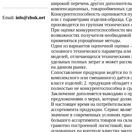
широкий перечень других дополнительн
компенсационных, товарообменных сдел
Конкурентоспособность оценивается п
Email:
info@zhuk.net
или с параметрами изделия-образца. 
производится по группам технических 
При оценке конкурентоспособности м
возможностях получателя необходимой 
применяться упрощённые методы.
Один из вариантов оценочной оценки –
основного технического параметра или
моделей, отличающихся техническими п
удельных полных затрат и может рассма
на данном рынке.
Сопоставление продукции ведётся по т
комплексного или смешанного) даётся 
классе изделий; 2. продукция обладает
полностью не конкурентоспособна в ср
Заключение дополняется выводами о пр
предложениями о мерах, которые долж
В настоящее время на потребительско
ассортимента продукции. Сервис явля
значение в современных условиях при
большого ассортимента товаров на скла
грамотно построенной логистикой; выс
основанных на контроле качества закуп