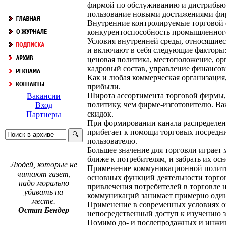
фирмой по обслуживанию и дистрибьюто
пользование новыми достижениями фир
Внутренние контролируемые торговой 
конкурентоспособность промышленног
Условия внутренней среды, относящиес
и включают в себя следующие факторы: 
ценовая политика, местоположение, ор
кадровый состав, управление финансо
Как и любая коммерческая организация
прибыли.
Широта ассортимента торговой фирмы, 
Вакансии
политику, чем фирме-изготовителю. В
Вход
скидок.
Партнеры
При формировании канала распределени
прибегает к помощи торговых посредни
пользователю.
Большее значение для торговли играет
ближе к потребителям, и забрать их ос
Людей, которые не
Применение коммуникационной политик
читают газет,
основных функций деятельности торгов
надо морально
привлечения потребителей в торговле 
убивать на
коммуникаций занимает примерно один
месте.
Применение в современных условиях о
Остап Бендер
непосредственный доступ к изучению з
Помимо до- и послепродажных и инжини