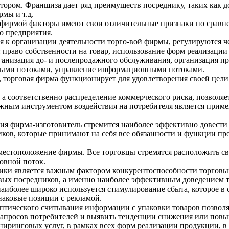
ром. Франшиза дает ряд преимуществ посреднику, таких как до
мы и т.д.
фирмой факторы имеют свои отличительные признаки по сравн
о предприятия.
я к организации деятельности торго-вой фирмы, регулируются ч
право собственности на товар, использование форм реализации 
ганизация до- и послепродажного обслуживания, организация п
выми потоками, управление информационными потоками.
, торговая фирма функционирует для удовлетворения своей цел
а соответственно распределение коммерческого риска, позволяе
ажным инструментом воздействия на потребителя является при
я фирма-изготовитель стремится наиболее эффективно довести т
ков, которые принимают на себя все обязанности и функции пр
 местоположение фирмы. Все торговцы стремятся расположить св
новной поток.
и является важным фактором конкурентоспособности торговых 
ых посредников, а именно наиболее эффективным доведением т
наиболее широко используется стимулирование сбыта, которое в
аковые позиции с рекламой.
птического считывания информации с упаковки товаров позволя
апросов потребителей и выявить тенденции снижения или повыш
ринговых услуг, в рамках всех форм реализации продукции, в 