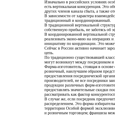
Изначально в российских условиях осо
есть вертикальная конкуренция. Это о
других членов канала сбыта, а также о
В зависимости от характера взаимодей
традиционный и координированный.
В традиционной вертикальной структур
собственную прибыль, не заботясь об э
В координированной вертикальной стр
реализовать эконо-мию на операциях и 
инициативу по координации. Это может
Сейчас в России активно начинает за
цепь.
По традиционно существовавшей класс
могут возникнут между посредником и
Фирма-изготовитель, стоящая в основе 
розничный, наилучшим образом предста
предоставления посреднической органи
производителей, не все посредники за
продукции различных фирм-изготовите
предоставлять значительные скидки п
рассматривать как фактор конкурентос
В случае же, если посредник предпочи
распределением. Это форма избиратель
территории Особой формой эксклюзивно
и розничным торговцем; франшиза меж