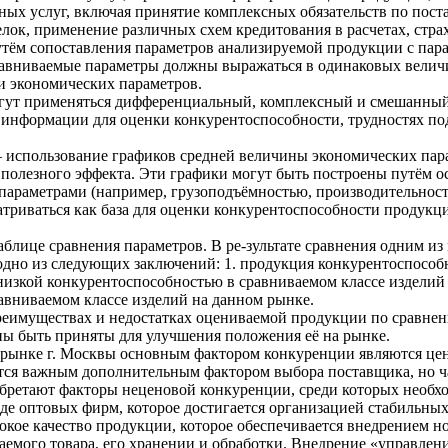
ых услуг, включая принятие комплексных обязательств по пост
ок, применение различных схем кредитования в расчетах, страх
утём сопоставления параметров анализируемой продукции с пар
Сравниваемые параметры должны выражаться в одинаковых велич
и экономических параметров.
огут применяться дифференциальный, комплексный и смешанны
информации для оценки конкурентоспособности, трудностях под
 использование графиков средней величины экономических пара
 полезного эффекта. Эти графики могут быть построены путём о
араметрами (например, грузоподъёмностью, производительност
триваться как база для оценки конкурентоспособности продукци
аблице сравнения параметров. В ре-зультате сравнения одним из
одно из следующих заключений: 1. продукция конкурентоспособ
 низкой конкурентоспособностью в сравниваемом классе изделий
авниваемом классе изделий на данном рынке.
еимуществах и недостатках оцениваемой продукции по сравнени
ны быть приняты для улучшения положения её на рынке.
м рынке г. Москвы основным фактором конкуренции являются це
ется важным дополнительным фактором выбора поставщика, но ч
обретают факторы неценовой конкуренции, среди которых необх
де оптовых фирм, которое достигается организацией стабильных
окое качество продукции, которое обеспечивается внедрением 
аемого товара, его хранении и обработки. Внедрение «управлени