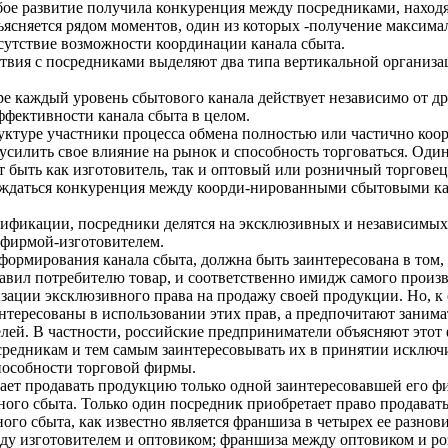
бое развитие получила конкуренция между посредниками, находя
бъясняется рядом моментов, один из которых -получение максим
тсутствие возможности координации канала сбыта.
ствия с посредниками выделяют два типа вертикальной организ
е каждый уровень сбытового канала действует независимо от д
ффективности канала сбыта в целом.
уктуре участники процесса обмена полностью или частично коо
усилить свое влияние на рынок и способность торговаться. Один 
 быть как изготовитель, так и оптовый или розничный торговец
рождаться конкуренция между коорди-нированными сбытовыми к
ификации, посредники делятся на эксклюзивных и независимых
 фирмой-изготовителем.
формирования канала сбыта, должна быть заинтересована в том,
вил потребителю товар, и соответственно имидж самого произв
зации эксклюзивного права на продажу своей продукции. Но, 
интересованы в использовании этих прав, а предпочитают заним
лей. В частности, российские предприниматели объясняют этот
осредникам и тем самым заинтересовывать их в принятии исклю
пособности торговой фирмы.
тает продавать продукцию только одной заинтересовавшей его 
ного сбыта. Только один посредник приобретает право продават
го сбыта, как известно является франшиза в четырех ее разно
ду изготовителем и оптовиком; франшиза между оптовиком и р