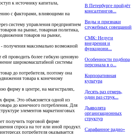
ступ к источнику капитала,
В Петербурге пройдёт
консалтингов...
ению с факторами, влияющими на
Виды и признаки
ерез систему управления предприятием
служебных совещаний
товаров на рынке, товарная политика,
родвижения товаров на рынке,
СМК: Недуги
внедрения и
и - получения максимально возможной
функциони...
т ей проводить более гибкую ценовую
Особенности подбора
менение широкомасштабной системы
персонала в о...
овар до потребителя, поэтому она
Корпоративная
одвижения товара к конечному
культура
ою фирму в центре, на магистралях,
Десять раз отмерь,
один раз струк...
фирм. Это объясняется одной из
овара до конечного потребления. Для
Дьяволята
 структуре элементов маркетинговых
организационных
структур
ет получить торговой фирме
ения спроса на тот или иной продукт.
Сарафанное радио»
интересах потребителя оказывается