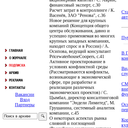
финансовый эксперт, с.30
Расчет затрат в контроллинге / К.
Ст
Васенёв, ЗАО "Ренова", с.36
ав
Новое решение для крупных
компаний (Концепция общего
центра обслуживания, давно и
успешно применяемая во многих
Пу
крупных западных компаниях,
находит спрос и в России) / А.
Осипова, ведущий консультант
В П
PricewaterhouseCoopers, с.41
кон
Активное проектирование в
условиях конфликтной среды
Ви
(Рассматриваются конфликты,
сл
возникающие в экономической
сфере, при разработке и
СМ
реализации различных
вн
экономических проектов) / С.
фун
Вакансии
Цымбал, директор консалтинговой
Вход
компании "Эндели Лимитед", М.
Ос
Партнеры
Грушанина, системный аналитик
пер
компании, с.45
О некоторых аспектах рынка
Ко
слияний и поглощений
кул