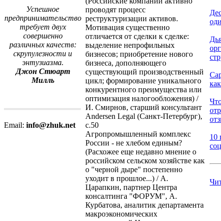
(Российские компании активно
Успешное
проводят процесс
Дес
предпринимательство
реструктуризации активов.
оди
требует двух
Мотивация существенно
совершенно
отличается от сделки к сделке:
Дь
различных качеств:
выделение непрофильных
ор
скрупулезности и
бизнесов; приобретение нового
стр
энтузиазма.
бизнеса, дополняющего
Джон Стюарт
существующий производственный
Са
Милль
цикл; формирование уникального
как
конкурентного преимущества или
оптимизация налогообложения) /
Что
И. Смирнов, старший консультант
от
Andersen Legal (Санкт-Петербург),
отз
с.50
Email:
info@zhuk.net
Агропромышленный комплекс
10 
России - не хлебом единым?
соц
(Расхожее еще недавно мнение о
российском сельском хозяйстве как
о "черной дыре" постепенно
уходит в прошлое...) / А.
Чи
Царапкин, партнер Центра
консалтинга "ФОРУМ", А.
Курбатова, аналитик департамента
макроэкономических