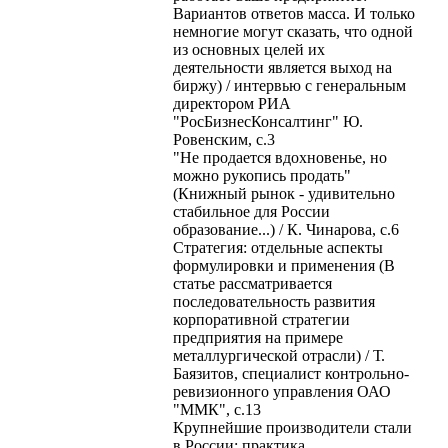
Вариантов ответов масса. И только
немногие могут сказать, что одной
из основных целей их
деятельности является выход на
биржу) / интервью с генеральным
директором РИА
"РосБизнесКонсалтинг" Ю.
Ровенским, с.3
"Не продается вдохновенье, но
можно рукопись продать"
(Книжный рынок - удивительно
стабильное для России
образование...) / К. Чинарова, с.6
Стратегия: отдельные аспекты
формулировки и применения (В
статье рассматривается
последовательность развития
корпоративной стратегии
предприятия на примере
металлургической отрасли) / Т.
Баязитов, специалист контрольно-
ревизионного управления ОАО
"ММК", с.13
Крупнейшие производители стали
в России: практика