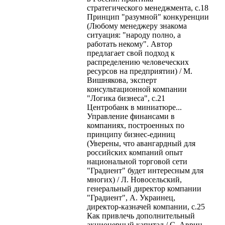
стратегического менеджмента, с.18
Принцип "разумной" конкуренции
(Любому менеджеру знакома
ситуация: "народу полно, а
работать некому". Автор
предлагает свой подход к
распределению человеческих
ресурсов на предприятии) / М.
Вишнякова, эксперт
консультационной компании
"Логика бизнеса", с.21
Центробанк в миниатюре...
Управление финансами в
компаниях, построенных по
принципу бизнес-единиц
(Уверены, что авангардный для
российских компаний опыт
национальной торговой сети
"Градиент" будет интересным для
многих) / Л. Новосельский,
генеральный директор компании
"Градиент", А. Украинец,
директор-казначей компании, с.25
Как привлечь дополнительный
акционерный капитал / С. Аврин,