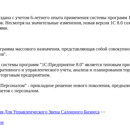
здана с учетом 6-летнего опыта применения системы программ 
в. Несмотря на значительные изменения, новая версия 1C 8.0 с
ями.
рограмма массового назначения, представляющая собой совокупн
ия".
 системы программ "1C:Предприятие 8.0" является типовым п
еративного и управленческого учета, анализа и планирования то
 торговым предприятием.
Персоналом" - прикладное решение нового поколения, предназн
етов с персоналом.
я Для Управленческого Звена Салонного Бизнеса
⋯
ие