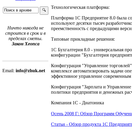
Технологическая платформа:
Платформа 1C Предприятие 8.0 была со
используют десятки тысяч разработчико
Ничто никогда не
преемственность с предыдущими верси
строится в срок и в
пределах сметы.
Типовые прикладные решения:
Закон Хеопса
1С Бухгалтерия 8.0 - универсальная п
конфигурации "Бухгалтерия предприят
Конфигурация "Управление торговлей"
Email:
info@zhuk.net
комплексе автоматизировать задачи оп
эффективное управление современным
Конфигурация "Зарплата и Управление 
политики предприятия и денежных расч
Компания 1С - Диатоника
Осень 2008 Г: Обзор Программ Обучени
Статьи - Обзор продукта 1С Предприят