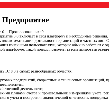
С Предприятие
0) : 0 Проголосовавших: 0
иятие 8.0 включает в себя платформу и необходимые решения, р
, для автоматизации деятельности организаций и частных лиц. С
ания конечными пользователями, которые обычно работают с о
ной платформе. Такой подход позволяет автоматизировать разли
ть 1C 8.0 в самых разнообразных областях:
орговых предприятий, бюджетных и финансовых организаций, п
предприятием;
яйственной деятельности;
олькими планами счетов и произвольными измерениями учета, ре
ского учета и построения аналитической отчетности, поддержка