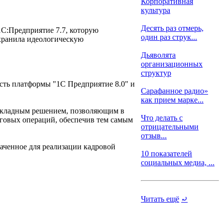
Корпоративная
культура
Десять раз отмерь,
1C:Предприятие 7.7, которую
один раз струк...
охранила идеологическую
Дьяволята
организационных
структур
ость платформы "1С Предприятие 8.0" и
Сарафанное радио»
как прием марке...
рикладным решением, позволяющим в
Что делать с
рговых операций, обеспечив тем самым
отрицательными
отзыв...
аченное для реализации кадровой
10 показателей
социальных медиа, ...
Читать ещё
⤾