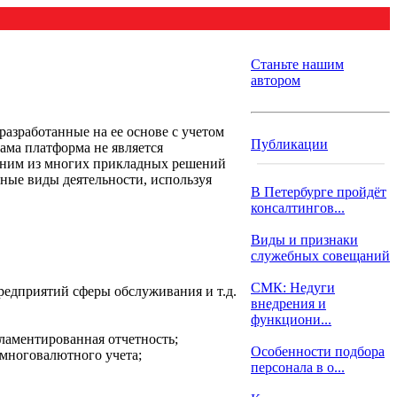
Станьте нашим
автором
азработанные на ее основе с учетом
Публикации
ама платформа не является
дним из многих прикладных решений
чные виды деятельности, используя
В Петербурге пройдёт
консалтингов...
Виды и признаки
служебных совещаний
СМК: Недуги
редприятий сферы обслуживания и т.д.
внедрения и
функциони...
гламентированная отчетность;
Особенности подбора
 многовалютного учета;
персонала в о...