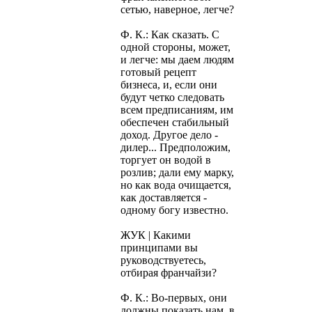
сетью, наверное, легче?
Ф. К.: Как сказать. С
одной стороны, может,
и легче: мы даем людям
готовый рецепт
бизнеса, и, если они
будут четко следовать
всем предписаниям, им
обеспечен стабильный
доход. Другое дело -
дилер... Предположим,
торгует он водой в
розлив; дали ему марку,
но как вода очищается,
как доставляется -
одному богу известно.
ЖУК | Какими
принципами вы
руководствуетесь,
отбирая франчайзи?
Ф. К.: Во-первых, они
должны показать нам, в