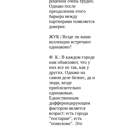
решений очень трудно.
Однако после
преодоления этого
барьера между
партнерами появляется
доверие.
ЖУК | Везде ли ваши
коллекции встречают
одинаково?
Ф. К.: В каждом городе
нам объясняют, что у
них все не так, как у
других. Однако на
самом деле бизнес, да и
люди, везде
приблизительно
одинаковые.
Единственным
дифференцирующим
фактором является
возраст: есть города
"постарше", есть
"помоложе". Это