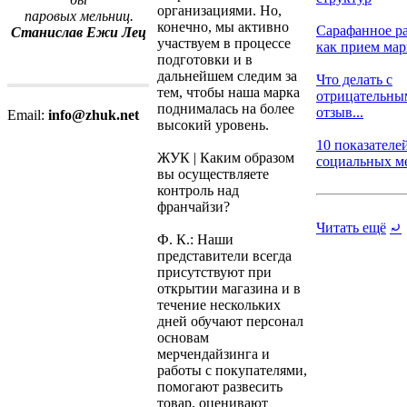
организациями. Но,
паровых мельниц.
конечно, мы активно
Сарафанное р
Станислав Ежи Лец
участвуем в процессе
как прием марк
подготовки и в
дальнейшем следим за
Что делать с
тем, чтобы наша марка
отрицательны
поднималась на более
отзыв...
Email:
info@zhuk.net
высокий уровень.
10 показателе
ЖУК | Каким образом
социальных мед
вы осуществляете
контроль над
франчайзи?
Читать ещё
⤾
Ф. К.: Наши
представители всегда
присутствуют при
открытии магазина и в
течение нескольких
дней обучают персонал
основам
мерчендайзинга и
работы с покупателями,
помогают развесить
товар, оценивают