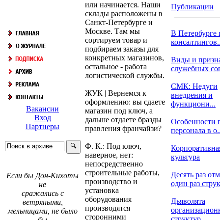
или начинается. Наши
Публикации
склады расположены в
Санкт-Петербурге и
Москве. Там мы
В Петербурге 
сортируем товар и
консалтингов..
подбираем заказы для
конкретных магазинов,
Виды и призн
остальное - работа
служебных со
логистической службы.
СМК: Недуги
ЖУК | Вернемся к
внедрения и
оформлению: вы сдаете
функциони...
Вакансии
магазин под ключ, а
Вход
дальше отдаете бразды
Особенности 
Партнеры
правления франчайзи?
персонала в о..
Ф. К.: Под ключ,
Корпоративна
наверное, нет:
культура
непосредственно
строительные работы,
Десять раз отм
Если бы Дон-Кихоты
производство и
один раз струк.
не
установка
сражались с
оборудования
Дьяволята
ветряными,
производятся
организацион
мельницами, не было
сторонними
структур
бы